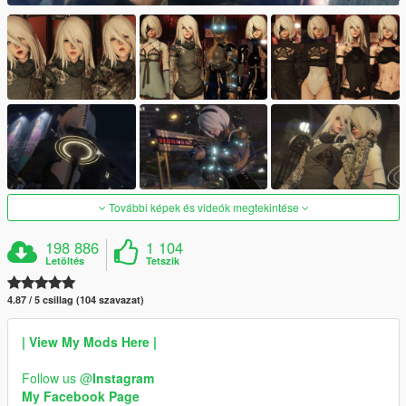
További képek és videók megtekintése
198 886
1 104
Letöltés
Tetszik
4.87 / 5 csillag (104 szavazat)
| View My Mods Here |
Follow us @
Instagram
My Facebook Page