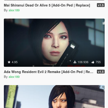
Mai Shiranui Dead Or Alive 5 [Add-On Ped | Replace]
v1.5
By
alex189
4.95
106 936
755
Ada Wong Resident Evil 2 Remake [Add-On Ped | Replace]
v1.5
By
alex189