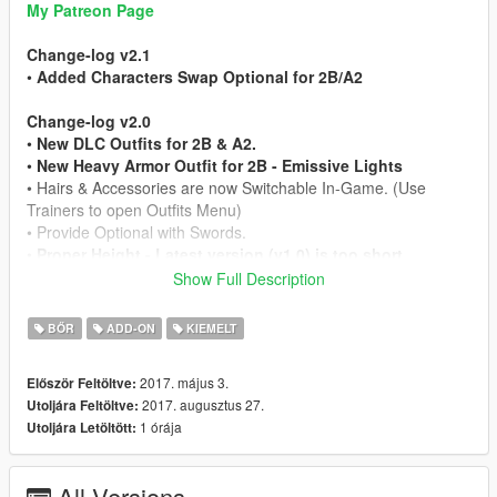
My Patreon Page
Change-log v2.1
•
Added Characters Swap Optional for 2B/A2
Change-log v2.0
•
New DLC Outfits for 2B & A2.
•
New Heavy Armor Outfit for 2B - Emissive Lights
• Hairs & Accessories are now Switchable In-Game. (Use
Trainers to open Outfits Menu)
• Provide Optional with Swords.
•
Proper Height - Latest version (v1.0) is too short.
Show Full Description
Mod Feature
• Working Hair Physics
BŐR
ADD-ON
KIEMELT
• 2 Character Model Include
• Full Facial Animation
2017. május 3.
Először Feltöltve:
• Fully Rigged
2017. augusztus 27.
Utoljára Feltöltve:
• Working LODs, Blood/Bullet Holes & Works as Pedestrian
1 órája
Utoljára Letöltött:
• HQ In-Game Render (Shaders Fully Optimized)
• HD Model from Nier: Automata Game
All Versions