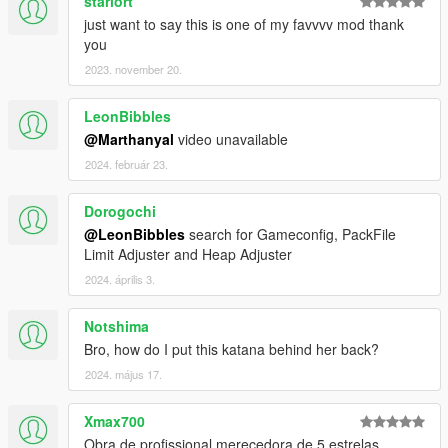
starlort
just want to say this is one of my favvvv mod thank
you
2023. november 20.
LeonBibbles
@Marthanyal
video unavailable
2024. február 23.
Dorogochi
@LeonBibbles
search for Gameconfig, PackFile
Limit Adjuster and Heap Adjuster
2024. április 3.
Notshima
Bro, how do I put this katana behind her back?
2024. május 17.
Xmax700
Obra de profissional merecedora de 5 estrelas