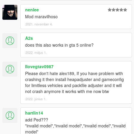
nenlee
Mod maravilhoso
2021. november 4.
A2s
does this also works in gta 5 online?
2022. május 1.
Ilovegtav0987
Please don't hate alex189, If you have problem with
crashing it then install heapadjuster and gameconfig
for limitless vehicles and packfile adjuster and it will
not crash anymore it works with me now btw
2022. június 1.
hartlin14
add Ped???
"invalid model","invalid model","invalid model","invalid
model"