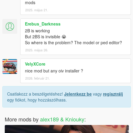
mods
2025. május 21.
Erebus_Darkness
2B is working
But 2BS is invisible 😭
So where is the problem? The model or ped editor?
2025. május 26.
VelyXCore
nice mod but any oiv installer ?
2026. február 21.
Csatlakozz a beszélgetéshez!
Jelentkezz be
vagy
regisztrálj
egy fiókot, hogy hozzászólhass.
More mods by
alex189 & Kniouky
: