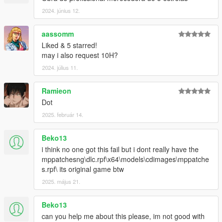
2024. június 12.
aassomm
Liked & 5 starred!
may i also request 10H?
2024. július 11.
Ramieon
Dot
2025. február 14.
Beko13
i think no one got this fail but i dont really have the
mppatchesng\dlc.rpf\x64\models\cdimages\mppatche
s.rpf\ its original game btw
2025. május 21.
Beko13
can you help me about this please, im not good with