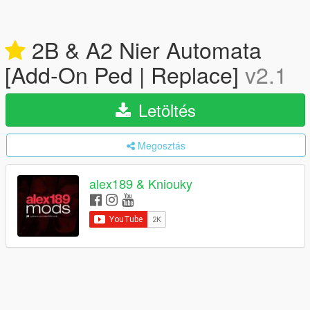
2B & A2 Nier Automata
[Add-On Ped | Replace]
v2.1
Letöltés
Megosztás
alex189 & Kniouky