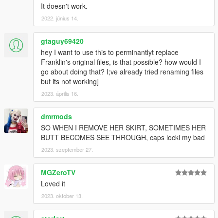
It doesn't work.
2022. június 14.
gtaguy69420
hey I want to use this to perminantlyt replace
Franklin's original files, is that possible? how would I
go about doing that? I;ve already tried renaming files
but its not working]
2023. április 16.
dmrmods
SO WHEN I REMOVE HER SKIRT, SOMETIMES HER
BUTT BECOMES SEE THROUGH, caps lockl my bad
2023. szeptember 27.
MGZeroTV
Loved it
2023. október 13.