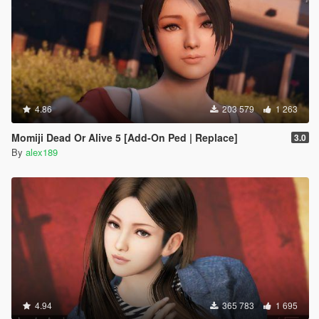
4.86
203 579
1 263
Momiji Dead Or Alive 5 [Add-On Ped | Replace]
3.0
By
alex189
4.94
365 783
1 695