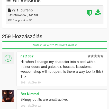
Credits
• Model from Nier:Automata
• I do not own anything this is belongs to Platinum Games &
v2.1
(current)
Square Enix
183 279 letöltés
, 200 MB
• Models Ripped by LNset001 & Kniouky
2017. augusztus 27.
• Beta Tester by Kniouky
• Holster Texture made by xCrofty
• Scratch Work, Rigging and Convert by alex189
259 Hozzászólás
• Program used: Zmodeler3
Mutasd az előző 20 hozzászólást
nst1337
Hi, when I change my character into a ped with a
trainer doors and gates ex. houses, lscustoms,
weapon shop will not open. Is there a way too fix this?
Tnx
2021. október 10.
Bet Nimrod
Skimpy outfits are unattractive.
2021. október 22.