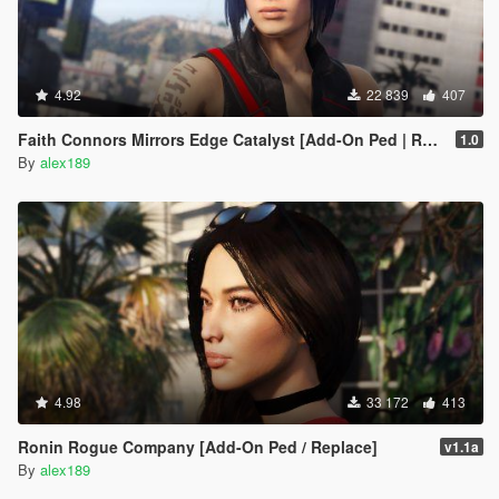
4.92
22 839
407
Faith Connors Mirrors Edge Catalyst [Add-On Ped | Replace]
1.0
By
alex189
4.98
33 172
413
Ronin Rogue Company [Add-On Ped / Replace]
v1.1a
By
alex189