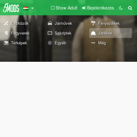
Show Adult
Bejelentkezés
Eszközök
Járművek
Fényezések
Fegyverek
Szkriptek
Játékos
Térképek
Egyéb
Még