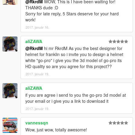
@RkrdM
WOW, This is I have been waiting for!
THANKS dude :D
Sorry for late reply, 5 Stars deserve for your hard
work!
2017. január 16.
aliZAWA
@RkrdM
hi mr RkrdM As you the best designer for
helmet for franklin so i invite you to design a helmet
white "go-pro" i give you the 3d model of go-pro its
HD quality so are you agree for this project??
2017. január 19.
aliZAWA
if you are agree i send to you the go-pro 3d model at
your email or i give you a link to download it
2017. január 19.
vannessqn
Wow, just wow, totally awesome!