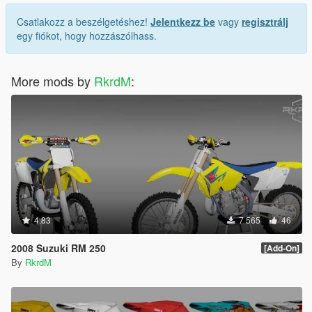
Csatlakozz a beszélgetéshez!
Jelentkezz be
vagy
regisztrálj
egy fiókot, hogy hozzászólhass.
More mods by
RkrdM
:
4.83
7 565
46
2008 Suzuki RM 250
[Add-On]
By
RkrdM