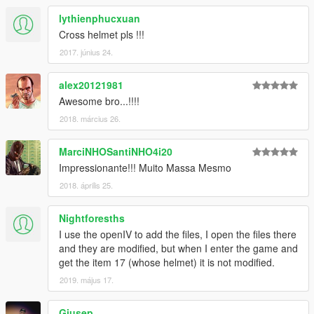
lythienphucxuan
Cross helmet pls !!!
2017. június 24.
alex20121981
Awesome bro...!!!!
2018. március 26.
MarciNHOSantiNHO4i20
Impressionante!!! Muito Massa Mesmo
2018. április 25.
Nightforesths
I use the openIV to add the files, I open the files there
and they are modified, but when I enter the game and
get the item 17 (whose helmet) it is not modified.
2019. május 17.
Giusep