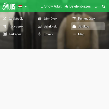
Show Adult
Bejelentkezés
Eszközök
Járművek
Fényezések
Fegyverek
Szkriptek
Játékos
Térképek
Egyéb
Még