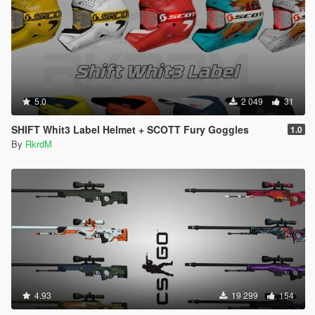
5.0
2 049
31
SHIFT Whit3 Label Helmet + SCOTT Fury Goggles
1.0
By
RkrdM
4.93
19 299
154