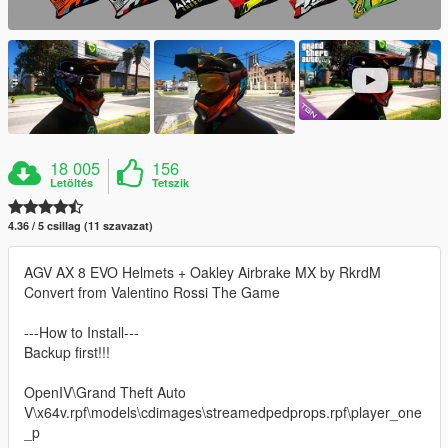
18 005
156
Letöltés
Tetszik
4.36 / 5 csillag (11 szavazat)
AGV AX 8 EVO Helmets + Oakley Airbrake MX by RkrdM
Convert from Valentino Rossi The Game
---How to Install---
Backup first!!!
OpenIV\Grand Theft Auto
V\x64v.rpf\models\cdimages\streamedpedprops.rpf\player_one
_p