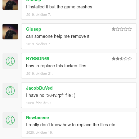
I installed it but the game crashes
2019. október 7.
Giusep
can someone help me remove it
2019. október 7.
RYBSON69
how to replace this fucken files
2019. október 21.
JacobDuVed
I have no "x64v.rpf" file :(
2020. február 27.
Newbieeee
I really don't know how to replace the files etc.
2020. október 19.