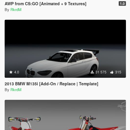
AWP from CS:GO [Animated + 9 Textures]
1.0
By
RkrdM
4.0
31 575
315
2013 BMW M135i [Add-On / Replace | Template]
By
RkrdM