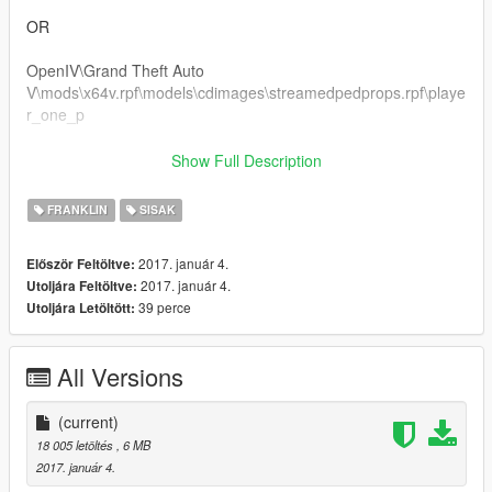
OR
OpenIV\Grand Theft Auto
V\mods\x64v.rpf\models\cdimages\streamedpedprops.rpf\playe
r_one_p
Follow me in:
Show Full Description
https://www.youtube.com/GTAModsSA
https://www.facebook.com/ModsGrandTheftAutoV/
FRANKLIN
SISAK
2017. január 4.
Először Feltöltve:
2017. január 4.
Utoljára Feltöltve:
39 perce
Utoljára Letöltött:
All Versions
(current)
18 005 letöltés
, 6 MB
2017. január 4.