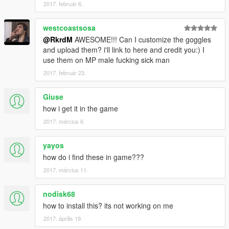
2017. február 6.
westcoastsosa
@RkrdM
AWESOME!!! Can I customize the goggles
and upload them? i'll link to here and credit you:) I
use them on MP male fucking sick man
2017. február 23.
Giuse
how i get it in the game
2017. március 6.
yayos
how do i find these in game???
2017. március 11.
nodisk68
how to install this? its not working on me
2017. április 19.