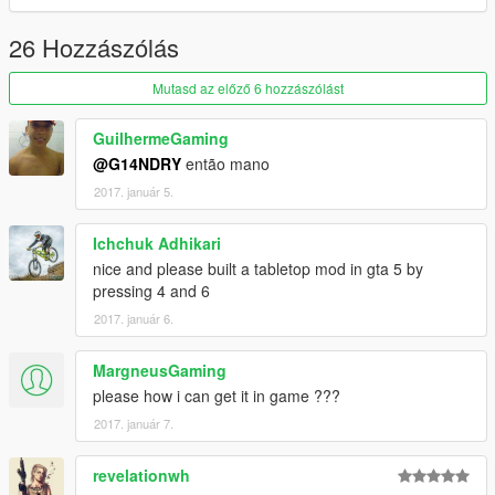
26 Hozzászólás
Mutasd az előző 6 hozzászólást
GuilhermeGaming
@G14NDRY
então mano
2017. január 5.
Ichchuk Adhikari
nice and please built a tabletop mod in gta 5 by
pressing 4 and 6
2017. január 6.
MargneusGaming
please how i can get it in game ???
2017. január 7.
revelationwh