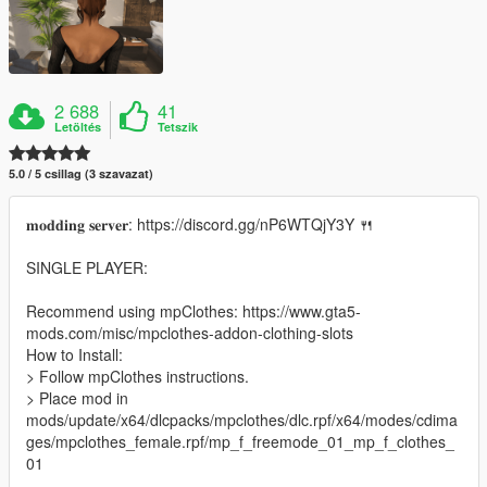
2 688
41
Letöltés
Tetszik
5.0 / 5 csillag (3 szavazat)
𝐦𝐨𝐝𝐝𝐢𝐧𝐠 𝐬𝐞𝐫𝐯𝐞𝐫: https://discord.gg/nP6WTQjY3Y 🍴
SINGLE PLAYER:
Recommend using mpClothes: https://www.gta5-
mods.com/misc/mpclothes-addon-clothing-slots
How to Install:
> Follow mpClothes instructions.
> Place mod in
mods/update/x64/dlcpacks/mpclothes/dlc.rpf/x64/modes/cdima
ges/mpclothes_female.rpf/mp_f_freemode_01_mp_f_clothes_
01