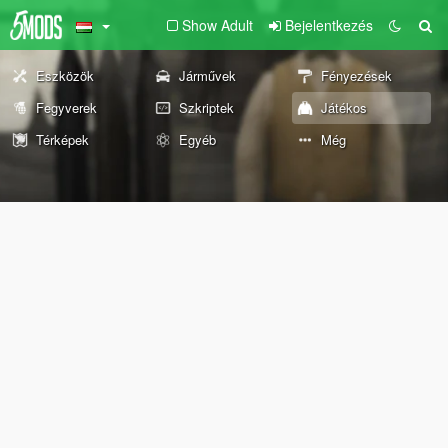
Show Adult
Bejelentkezés
Eszközök
Járművek
Fényezések
Fegyverek
Szkriptek
Játékos
Térképek
Egyéb
Még