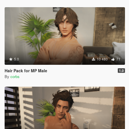
5.0
10 480
71
Hair Pack for MP Male
1.0
By
corbs