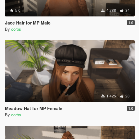
5.0
4 288
34
Jace Hair for MP Male
1.0
By
corbs
1 425
28
Meadow Hat for MP Female
1.0
By
corbs