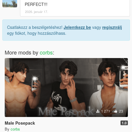
PERFECT!!!
2026. január 17.
Csatlakozz a beszélgetéshez!
Jelentkezz be
vagy
regisztrálj
egy fiókot, hogy hozzászólhass.
More mods by
corbs
:
1 271
23
Male Posepack
1.0
By
corbs