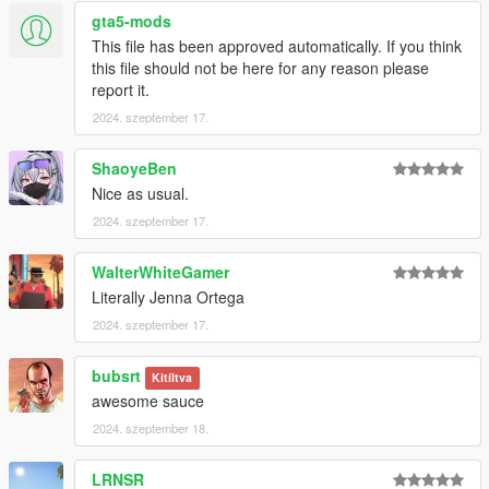
gta5-mods
This file has been approved automatically. If you think
this file should not be here for any reason please
report it.
2024. szeptember 17.
ShaoyeBen
Nice as usual.
2024. szeptember 17.
WalterWhiteGamer
Literally Jenna Ortega
2024. szeptember 17.
bubsrt
Kitíltva
awesome sauce
2024. szeptember 18.
LRNSR