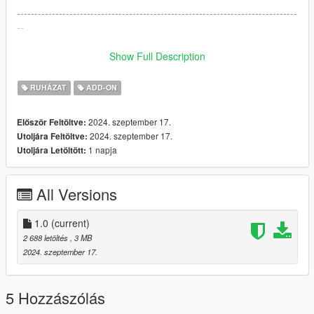
--------------------------------------------------------------------------------
--
FIVEM:
Show Full Description
This is the tutorial for replacing hairs and clothing (commonly
RUHÁZAT
ADD-ON
used):
https://forum.cfx.re/t/how-to-streaming-new-hairstyles-for-
2024. szeptember 17.
Először Feltöltve:
characters-step-by-step-for-dummies-override-
2024. szeptember 17.
Utoljára Feltöltve:
method/1048980
1 napja
Utoljára Letöltött:
This is the tutorial for adding clothing instead of replacing
(advanced): https://forum.cfx.re/t/how-to-streaming-addon-
All Versions
clothes-and-ped-props-for-mp-freemode-models/458854
Credits to Simpliciaty ♥
1.0
(current)
2 688 letöltés
, 3 MB
2024. szeptember 17.
5 Hozzászólás