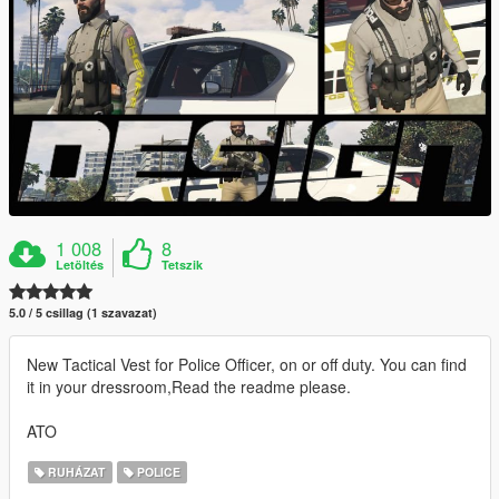
1 008
8
Letöltés
Tetszik
5.0 / 5 csillag (1 szavazat)
New Tactical Vest for Police Officer, on or off duty. You can find
it in your dressroom,Read the readme please.
ATO
RUHÁZAT
POLICE