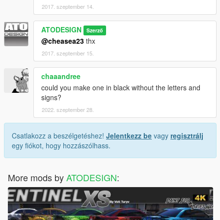
2017. szeptember 14.
ATODESIGN
Szerző
@cheasea23
thx
2017. szeptember 15.
chaaandree
could you make one in black without the letters and
signs?
2022. szeptember 28.
Csatlakozz a beszélgetéshez!
Jelentkezz be
vagy
regisztrálj
egy fiókot, hogy hozzászólhass.
More mods by
ATODESIGN
: