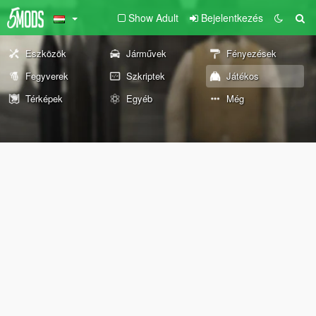
Show Adult
Bejelentkezés
Eszközök
Járművek
Fényezések
Fegyverek
Szkriptek
Játékos
Térképek
Egyéb
Még