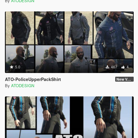
By
ATODESIGN
5.0
467
4
ATO-PoliceUpperPackShirt
New Version
By
ATODESIGN