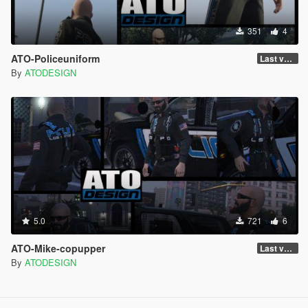
351
4
ATO-Policeuniform
Last version
By
ATODESIGN
5.0
721
6
ATO-Mike-copupper
Last version
By
ATODESIGN