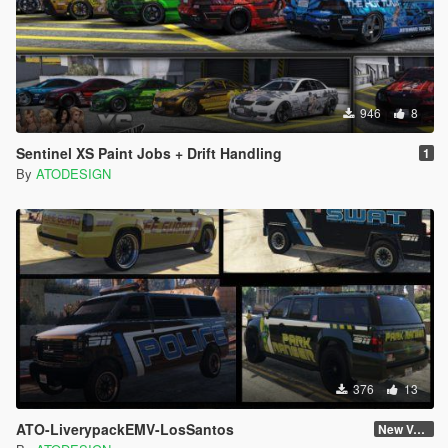
946
8
Sentinel XS Paint Jobs + Drift Handling
1
By
ATODESIGN
376
13
ATO-LiverypackEMV-LosSantos
New Version