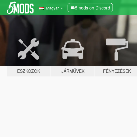
5mods on Discord
Magyar
ESZKÖZÖK
JÁRMŰVEK
FÉNYEZÉSEK