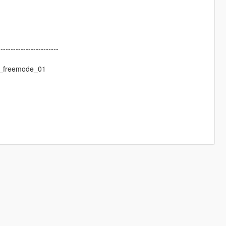
------------------------
m_freemode_01