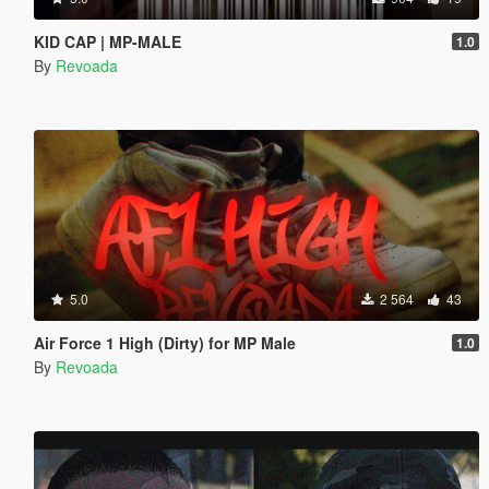
KID CAP | MP-MALE
1.0
By
Revoada
5.0
2 564
43
Air Force 1 High (Dirty) for MP Male
1.0
By
Revoada