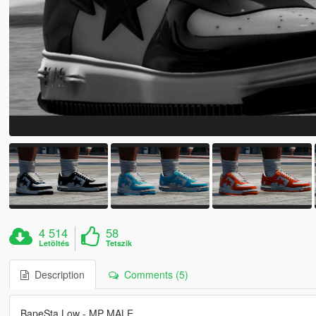
4 514
58
Letöltés
Tetszik
Description
Comments (5)
BapeSta Low - MP MALE