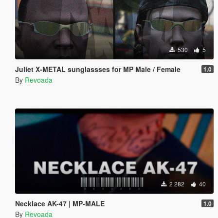
530
5
Juliet X-METAL sunglassses for MP Male / Female
1.0
By
Revoada
2 282
40
Necklace AK-47 | MP-MALE
1.0
By
Revoada