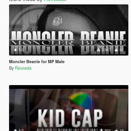
5.0
3 967
60
Moncler Beanie for MP Male
By
Revoada
5.0
904
19