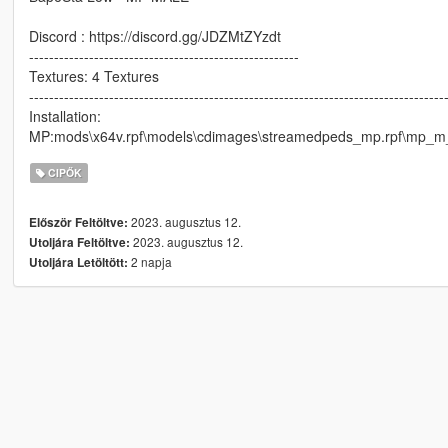
Discord : https://discord.gg/JDZMtZYzdt
------------------------------------------------------
Textures: 4 Textures
-----------------------------------------------------------------------------------
Installation:
MP:mods\x64v.rpf\models\cdimages\streamedpeds_mp.rpf\mp_
CIPŐK
2023. augusztus 12.
Először Feltöltve:
2023. augusztus 12.
Utoljára Feltöltve:
2 napja
Utoljára Letöltött: