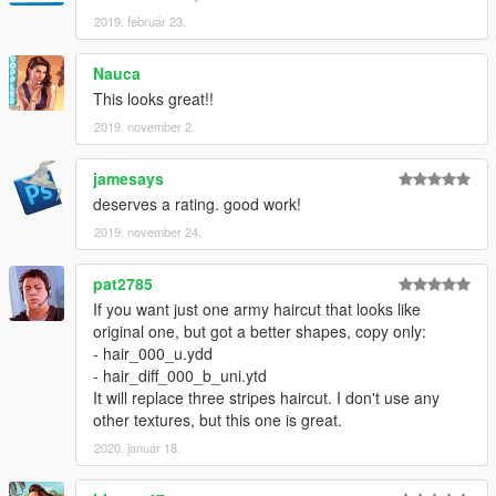
2019. február 23.
Nauca
This looks great!!
2019. november 2.
jamesays
deserves a rating. good work!
2019. november 24.
pat2785
If you want just one army haircut that looks like
original one, but got a better shapes, copy only:
- hair_000_u.ydd
- hair_diff_000_b_uni.ytd
It will replace three stripes haircut. I don't use any
other textures, but this one is great.
2020. január 18.