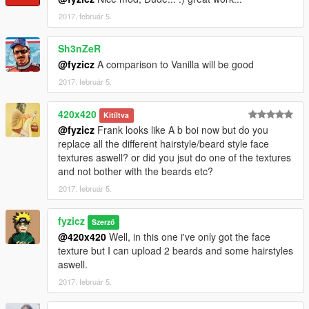
2017. február 5.
Sh3nZeR
@fyzicz
A comparison to Vanilla will be good
2017. február 5.
420x420
Kitíltva
@fyzicz
Frank looks like A b boi now but do you
replace all the different hairstyle/beard style face
textures aswell? or did you jsut do one of the textures
and not bother with the beards etc?
2017. február 5.
fyzicz
Szerző
@420x420
Well, in this one i've only got the face
texture but I can upload 2 beards and some hairstyles
aswell.
2017. február 5.