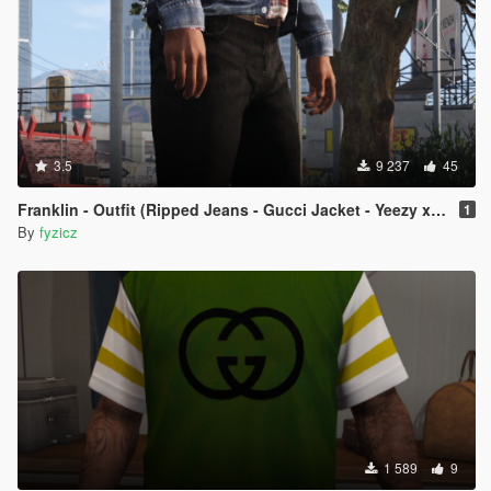
3.5
9 237
45
Franklin - Outfit (Ripped Jeans - Gucci Jacket - Yeezy x CDG)
1
By
fyzicz
1 589
9