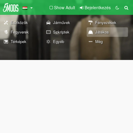
Show Adult
Bejelentkezés
Eszközök
Járművek
Fényezések
Fegyverek
Szkriptek
Játékos
Térképek
Egyéb
Még