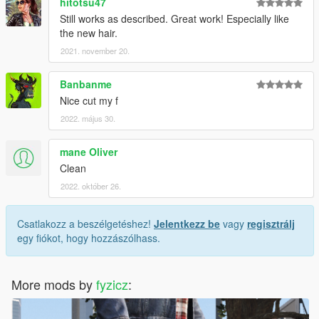
hitotsu47
Still works as described. Great work! Especially like
the new hair.
2021. november 20.
Banbanme
Nice cut my f
2022. május 30.
mane Oliver
Clean
2022. október 26.
Csatlakozz a beszélgetéshez!
Jelentkezz be
vagy
regisztrálj
egy fiókot, hogy hozzászólhass.
More mods by
fyzicz
: