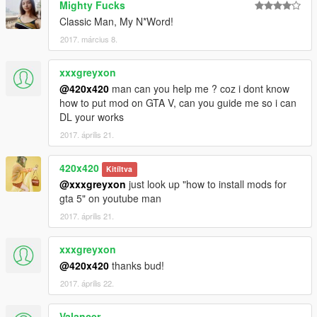
Mighty Fucks
Classic Man, My N*Word!
2017. március 8.
xxxgreyxon
@420x420
man can you help me ? coz i dont know
how to put mod on GTA V, can you guide me so i can
DL your works
2017. április 21.
420x420
Kitíltva
@xxxgreyxon
just look up "how to install mods for
gta 5" on youtube man
2017. április 21.
xxxgreyxon
@420x420
thanks bud!
2017. április 22.
Valancer