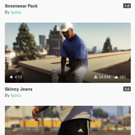
Streetwear Pack
1.0
By
fyzicz
4.13
34 648
181
Skinny Jeans
3.0
By
fyzicz