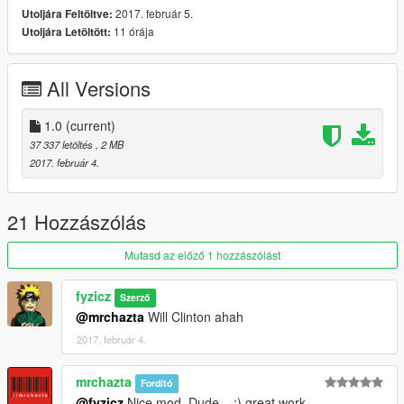
2017. február 5.
Utoljára Feltöltve:
11 órája
Utoljára Letöltött:
All Versions
1.0
(current)
37 337 letöltés
, 2 MB
2017. február 4.
21 Hozzászólás
Mutasd az előző 1 hozzászólást
fyzicz
Szerző
@mrchazta
Will Clinton ahah
2017. február 4.
mrchazta
Fordító
@fyzicz
Nice mod, Dude... :) great work...