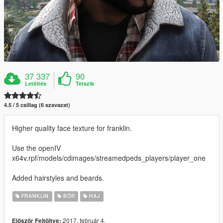
37 337
90
Letöltés
Tetszik
4.5 / 5 csillag (6 szavazat)
Higher quality face texture for franklin.
Use the openIV
x64v.rpf/models/cdimages/streamedpeds_players/player_one
Added hairstyles and beards.
FRANKLIN
BŐR
HAJ
2017. február 4.
Először Feltöltve: