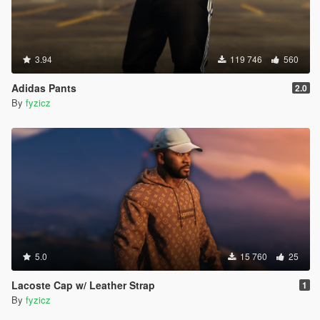
3.94
119 746
560
Adidas Pants
2.0
By
fyzicz
5.0
15 760
25
Lacoste Cap w/ Leather Strap
1
By
fyzicz