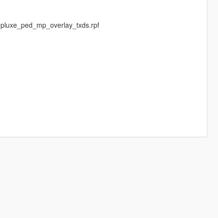
mpluxe_ped_mp_overlay_txds.rpf