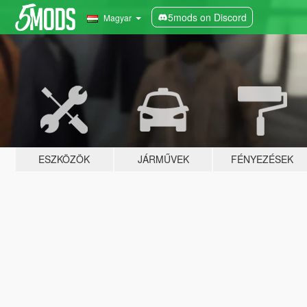
5mods on Discord
Magyar
ESZKÖZÖK
JÁRMŰVEK
FÉNYEZÉSEK