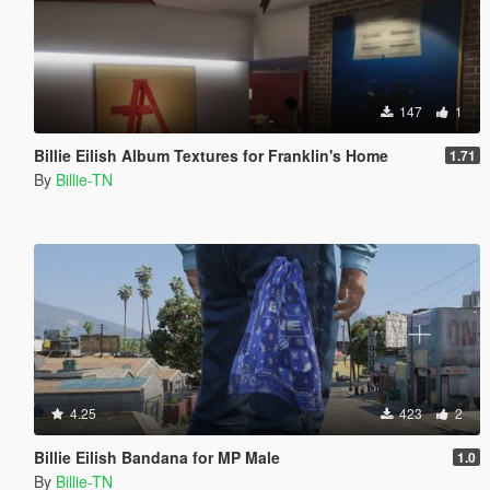
147
1
Billie Eilish Album Textures for Franklin's Home
1.71
By
Billie-TN
4.25
423
2
Billie Eilish Bandana for MP Male
1.0
By
Billie-TN