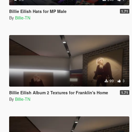
Billie Eilish Hats for MP Male
1.71
By
Billie-TN
99
3
Billie Eilish Album 2 Textures for Franklin's Home
1.71
By
Billie-TN