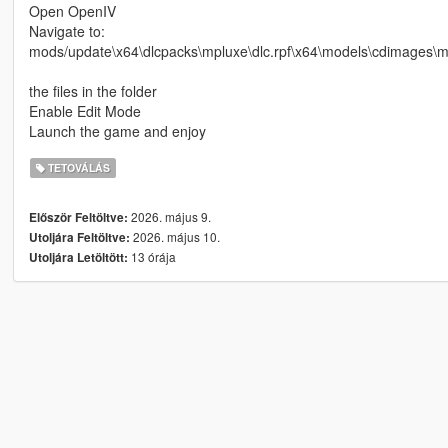
Open OpenIV
Navigate to:
mods/update\x64\dlcpacks\mpluxe\dlc.rpf\x64\models\cdimages\
the files in the folder
Enable Edit Mode
Launch the game and enjoy
TETOVÁLÁS
2026. május 9.
Először Feltöltve:
2026. május 10.
Utoljára Feltöltve:
13 órája
Utoljára Letöltött: