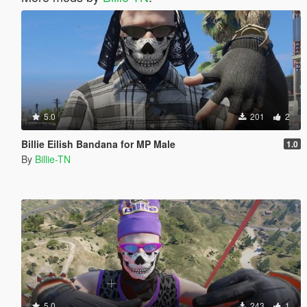
5.0
201
2
Billie Eilish Bandana for MP Male
1.0
By
Billie-TN
5.0
243
1