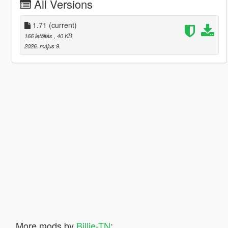
All Versions
1.71
(current)
166 letöltés
, 40 KB
2026. május 9.
More mods by
Billie-TN
: