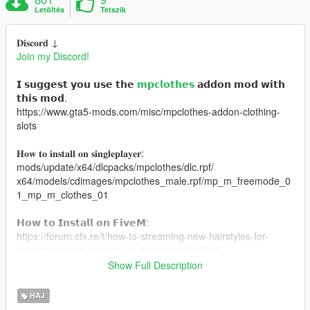
Letöltés
Tetszik
𝐃𝐢𝐬𝐜𝐨𝐫𝐝 ↓
Join my Discord!
𝗜 𝘀𝘂𝗴𝗴𝗲𝘀𝘁 𝘆𝗼𝘂 𝘂𝘀𝗲 𝘁𝗵𝗲
𝗺𝗽𝗰𝗹𝗼𝘁𝗵𝗲𝘀
𝗮𝗱𝗱𝗼𝗻 𝗺𝗼𝗱 𝘄𝗶𝘁𝗵
𝘁𝗵𝗶𝘀 𝗺𝗼𝗱.
https://www.gta5-mods.com/misc/mpclothes-addon-clothing-
slots
𝐇𝐨𝐰 𝐭𝐨 𝐢𝐧𝐬𝐭𝐚𝐥𝐥 𝐨𝐧 𝐬𝐢𝐧𝐠𝐥𝐞𝐩𝐥𝐚𝐲𝐞𝐫:
mods/update/x64/dlcpacks/mpclothes/dlc.rpf/
x64/models/cdimages/mpclothes_male.rpf/mp_m_freemode_0
1_mp_m_clothes_01
𝗛𝗼𝘄 𝘁𝗼 𝗜𝗻𝘀𝘁𝗮𝗹𝗹 𝗼𝗻 𝗙𝗶𝘃𝗲𝗠:
https://forum.cfx.re/t/how-to-streaming-new-hairstyles-for-
characters-step-by-step-for-dummies/1048980
Show Full Description
𝗠𝗲𝘀𝗵 𝗖𝗿𝗲𝗱𝗶𝘁: https://www.tumblr.com/kiegross
HAJ