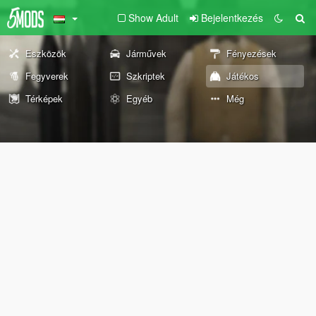
Show Adult
Bejelentkezés
Eszközök
Járművek
Fényezések
Fegyverek
Szkriptek
Játékos
Térképek
Egyéb
Még