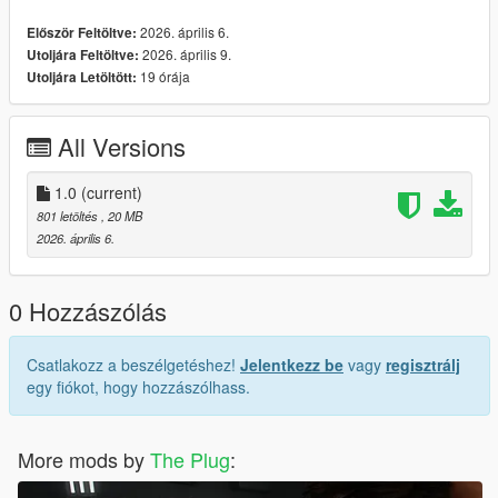
Breon Messy Curls Hair For MP Male
2026. április 6.
Először Feltöltve:
2026. április 9.
Utoljára Feltöltve:
19 órája
Utoljára Letöltött:
All Versions
1.0
(current)
801 letöltés
, 20 MB
2026. április 6.
0 Hozzászólás
Csatlakozz a beszélgetéshez!
Jelentkezz be
vagy
regisztrálj
egy fiókot, hogy hozzászólhass.
More mods by
The Plug
: