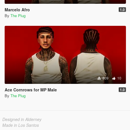
Marcelo Afro
1.0
By
The Plug
809
10
Ace Cornrows for MP Male
1.0
By
The Plug
Designed in Alderney
Made in Los Santos