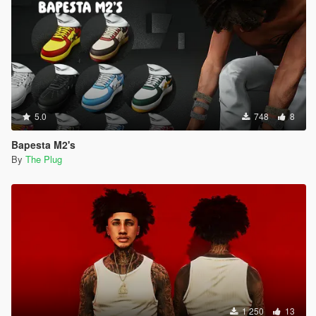
5.0
748
8
Bapesta M2's
By
The Plug
1 250
13