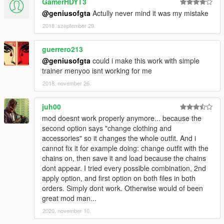
GamerHDYT3
@geniusofgta
Actully never mind it was my mistake
2018. szeptember 29.
guerrero213
@geniusofgta
could i make this work with simple
trainer menyoo isnt working for me
2018. november 26.
juh00
mod doesnt work properly anymore... because the
second option says "change clothing and
accessories" so it changes the whole outfit. And i
cannot fix it for example doing: change outfit with the
chains on, then save it and load because the chains
dont appear. I tried every possible combination, 2nd
apply option, and first option on both files in both
orders. Simply dont work. Otherwise would of been
great mod man...
2020. november 10.