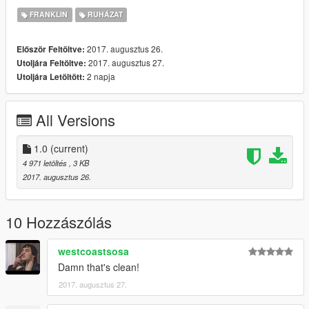
THANKS FOR DOWNLOADING, ALWAYS!!!!!!!
FRANKLIN
RUHÁZAT
2017. augusztus 26.
Először Feltöltve:
2017. augusztus 27.
Utoljára Feltöltve:
2 napja
Utoljára Letöltött:
All Versions
1.0
(current)
4 971 letöltés
, 3 KB
2017. augusztus 26.
10 Hozzászólás
westcoastsosa
Damn that's clean!
2017. augusztus 27.