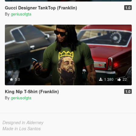
Gucci Designer TankTop (Franklin)
1.0
By
geniusofgta
5.0
1 380
22
King Nip T-Shirt (Franklin)
1.0
By
geniusofgta
Designed in Alderney
Made in Los Santos