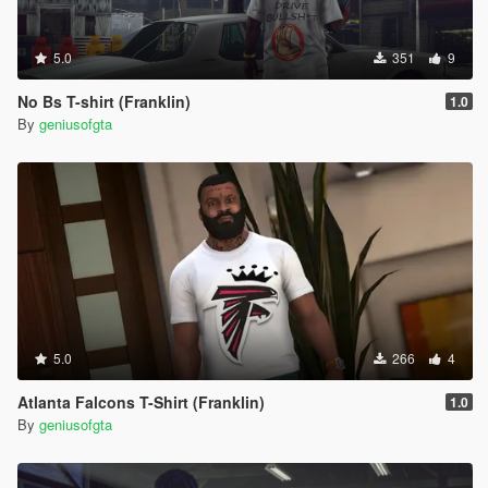
5.0
351
9
No Bs T-shirt (Franklin)
1.0
By
geniusofgta
5.0
266
4
Atlanta Falcons T-Shirt (Franklin)
1.0
By
geniusofgta