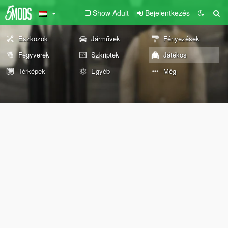
Show Adult
Bejelentkezés
Eszközök
Járművek
Fényezések
Fegyverek
Szkriptek
Játékos
Térképek
Egyéb
Még