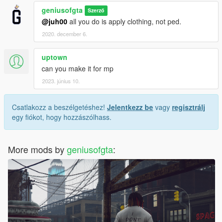
geniusofgta
Szerző
@juh00
all you do is apply clothing, not ped.
2020. december 6.
uptown
can you make it for mp
2023. június 10.
Csatlakozz a beszélgetéshez!
Jelentkezz be
vagy
regisztrálj
egy fiókot, hogy hozzászólhass.
More mods by
geniusofgta
: