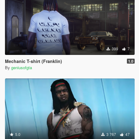
399
7
Mechanic T-shirt (Franklin)
1.0
By
geniusofgta
5.0
3 767
47