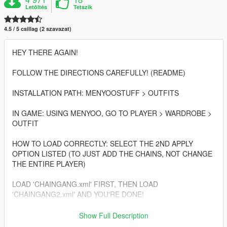
Letöltés
Tetszik
4.5 / 5 csillag (2 szavazat)
HEY THERE AGAIN!
FOLLOW THE DIRECTIONS CAREFULLY! (README)
INSTALLATION PATH: MENYOOSTUFF > OUTFITS
IN GAME: USING MENYOO, GO TO PLAYER > WARDROBE >
OUTFIT
HOW TO LOAD CORRECTLY: SELECT THE 2ND APPLY
OPTION LISTED (TO JUST ADD THE CHAINS, NOT CHANGE
THE ENTIRE PLAYER)
LOAD 'CHAINGANG.xml' FIRST, THEN LOAD
'CHAINGANG2.xml' AND YOU'RE DONE!
ENJOY THE NEW LOOK FOR FRANKLIN!!!!
Show Full Description