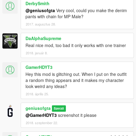
DerbySmith
@geniusofgta
Very cool, could you make the denim
pants with chain for MP Male?
2017. augusztus 28.
DaAlphaSupreme
Real nice mod, too bad it only works with one trainer
2018. január 8.
GamerHDYT3
Hey this mod is glitching out. When I put on the outfit
a random thing appears and it makes my character
look weird any ideas?
2018. április 25.
geniusofgta
Szerző
@GamerHDYT3
screenshot it please
2018. szeptember 22.