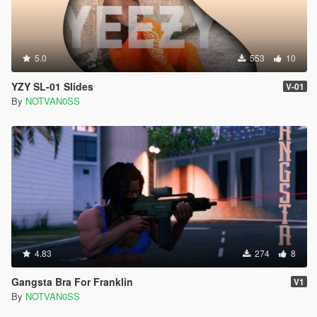
5.0
553
10
YZY SL-01 Slides
V-01
By
NOTVAN0SS
4.83
274
8
Gangsta Bra For Franklin
V1
By
NOTVAN0SS