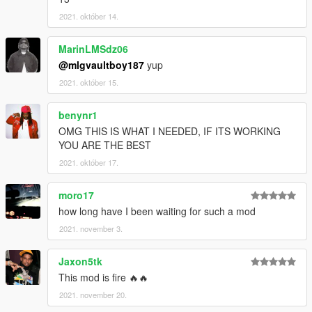
2021. október 14.
MarinLMSdz06
@mlgvaultboy187
yup
2021. október 15.
benynr1
OMG THIS IS WHAT I NEEDED, IF ITS WORKING
YOU ARE THE BEST
2021. október 17.
moro17
how long have I been waiting for such a mod
2021. november 3.
Jaxon5tk
This mod is fire 🔥🔥
2021. november 20.