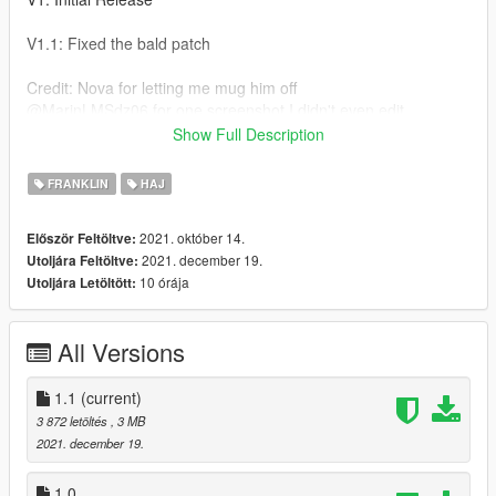
V1.1: Fixed the bald patch
Credit: Nova for letting me mug him off
@MarinLMSdz06 for one screenshot I didn't even edit
Show Full Description
Join discord for more info: https://discord.gg/GGKWjA5Jkq
FRANKLIN
HAJ
Drag and drop the contents of this folder into installation path
2021. október 14.
Először Feltöltve:
Installation path:
2021. december 19.
Utoljára Feltöltve:
Gtav\mods\x64v.rpf\models\cdimages\streamedpeds_players.r
10 órája
Utoljára Letöltött:
pf\player_one
If you also want this for MP(paid) hit me up on my discord DMs
All Versions
through the link
1.1
(current)
3 872 letöltés
, 3 MB
2021. december 19.
1.0