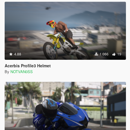
4.88
1 066
19
Acerbis Profile3 Helmet
By
NOTVAN0SS