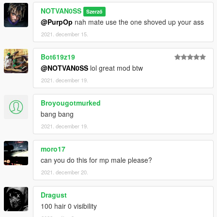
NOTVAN0SS
Szerző
@PurpOp
nah mate use the one shoved up your ass
2021. december 15.
Bot619z19
@NOTVAN0SS
lol great mod btw
2021. december 19.
Broyougotmurked
bang bang
2021. december 19.
moro17
can you do this for mp male please?
2021. december 20.
Dragust
100 hair 0 visibility