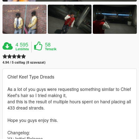
4 595
58
Letöltés
Tetszik
4.94 / 5 csillag (8 szavazat)
Chief Keef Type Dreads
As a lot of you guys were requesting something similar to Chief
Keef's hair so I tried making it,
and this is the result of multiple hours spent on hand placing all
433 dread strands.
Hope you guys enjoy this.
Changelog:
V1: Initial Release