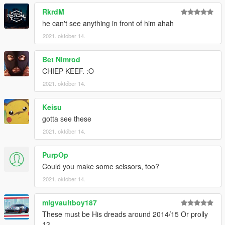
RkrdM
he can't see anything in front of him ahah
2021. október 14.
Bet Nimrod
CHIEP KEEF. :O
2021. október 14.
Keisu
gotta see these
2021. október 14.
PurpOp
Could you make some scissors, too?
2021. október 14.
mlgvaultboy187
These must be His dreads around 2014/15 Or prolly
13