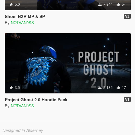
5.0
7 844
54
Shoei NXR MP & SP
V2
By
NOTVAN0SS
3.5
2 132
17
Project Ghost 2.0 Hoodie Pack
V1
By
NOTVAN0SS
Designed in Alderney