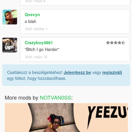
2022. május 9.
Qvevyn
o blah
2023. október 1.
Crazyboy4881
"Bitch I go Harder"
2025. május 18.
Csatlakozz a beszélgetéshez!
Jelentkezz be
vagy
regisztrálj
egy fiókot, hogy hozzászólhass.
More mods by
NOTVAN0SS
: