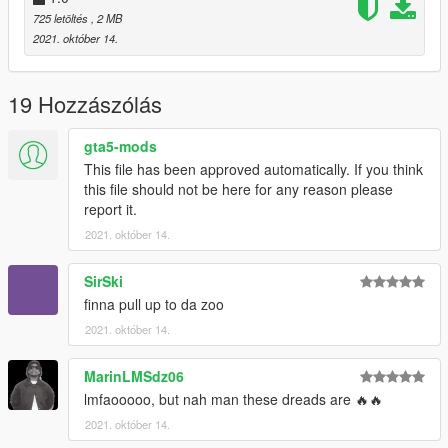
725 letöltés
, 2 MB
2021. október 14.
19 Hozzászólás
gta5-mods
This file has been approved automatically. If you think
this file should not be here for any reason please
report it.
2021. október 14.
SirSki
finna pull up to da zoo
2021. október 14.
MarinLMSdz06
lmfaooooo, but nah man these dreads are 🔥🔥
2021. október 14.