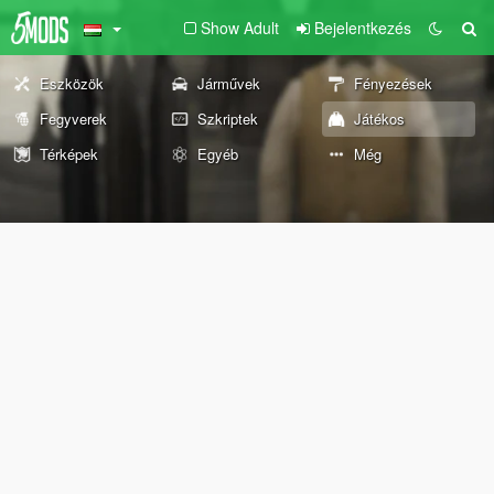
Show Adult
Bejelentkezés
Eszközök
Járművek
Fényezések
Fegyverek
Szkriptek
Játékos
Térképek
Egyéb
Még