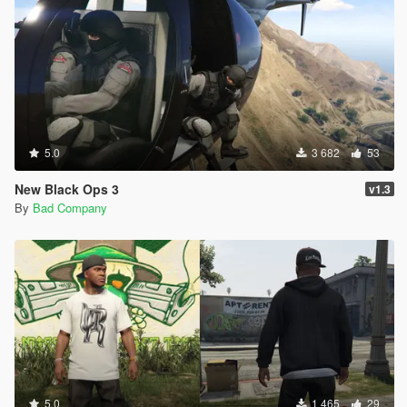
5.0
3 682
53
New Black Ops 3
v1.3
By
Bad Company
5.0
1 465
29