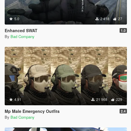
5.0
2 418
27
Enhanced SWAT
1.0
By
Bad Company
4.91
21 968
229
Mp Male Emergency Outfits
2.4
By
Bad Company