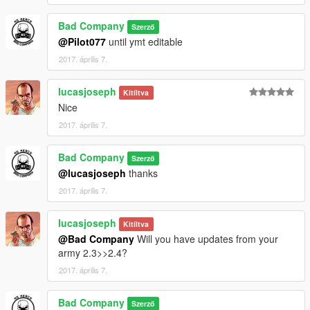
Bad Company
Szerző
@Pilot077
until ymt editable
2017. április 7.
lucasjoseph
Kitíltva
Nice
2017. április 7.
Bad Company
Szerző
@lucasjoseph
thanks
2017. április 7.
lucasjoseph
Kitíltva
@Bad Company
Will you have updates from your
army 2.3>>2.4?
2017. április 7.
Bad Company
Szerző