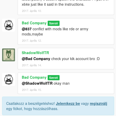
x64e just like it said in the instructions.
2017. április 10.
Bad Company
Szerző
@837
conflict with mods like rde or army
mods,maybe
2017. április 12.
ShadowWolfTR
@Bad Company
check your kik account bro :D
2017. április 14.
Bad Company
Szerző
@ShadowWolfTR
okay man
2017. április 15.
Csatlakozz a beszélgetéshez!
Jelentkezz be
vagy
regisztrálj
egy fiókot, hogy hozzászólhass.