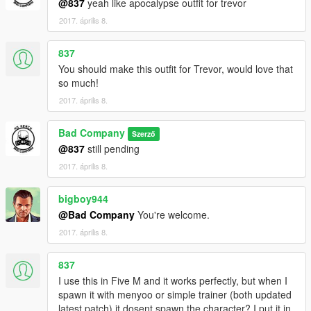
@837
yeah like apocalypse outfit for trevor
2017. április 8.
837
You should make this outfit for Trevor, would love that
so much!
2017. április 8.
Bad Company
Szerző
@837
still pending
2017. április 8.
bigboy944
@Bad Company
You're welcome.
2017. április 8.
837
I use this in Five M and it works perfectly, but when I
spawn it with menyoo or simple trainer (both updated
latest patch) it dosent spawn the character? I put it in