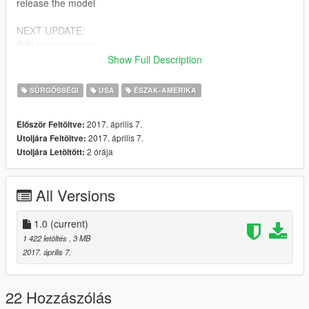
release the model
NEXT UPDATE:
Add glove (option)
Ucp pattern
Show Full Description
Bugs:
SŰRGŐSSÉGI
USA
ÉSZAK-AMERIKA
Decal 1 (nametag & medal) & upper 0 pocket (both front
pocket)
2017. április 7.
Először Feltöltve:
2017. április 7.
Utoljára Feltöltve:
Feel free to edit the files, just make sure to credit me. However,
2 órája
Utoljára Letöltött:
don't re-upload if you have not changed anything.
Model by Rockstar Games,
All Versions
Edits and textures by Bad Company,
i'm still a newbie & sorry bad english.
1.0
(current)
1 422 letöltés
, 3 MB
2017. április 7.
22 Hozzászólás