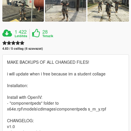
1 422
28
Letöltés
Tetszik
4.83 / 5 csillag (6 szavazat)
MAKE BACKUPS OF ALL CHANGED FILES!
i will update when i free because im a student collage
Installation:
Install with OpenIV:
- "componentpeds" folder to
x64e.rpf\models\cdimages\componentpeds s_m_y.rpf
CHANGELOG:
v1.0