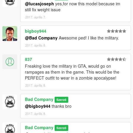
@lucasjoseph
yes,for now this model because im
still fix weight issue
2017. április 7.
bigboy944
@Bad Company
Awesome ped! I like the military.
2017. április 8.
837
Freaking love the military in GTA, would go on
rampages as them in the game. This would be the
PERFECT outfit to wear in a zombie apocalypse!
2017. április 8.
Bad Company
Szerző
@bigboy944
thanks bro
2017. április 8.
Bad Company
Szerző