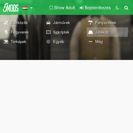
Show Adult
Bejelentkezés
Eszközök
Járművek
Fényezések
Fegyverek
Szkriptek
Játékos
Térképek
Egyéb
Még