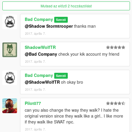
Mutasd az előző 2 hozzászólást
Bad Company
Szerző
@Shadow Stormtrooper
thanks man
2017. április 7.
ShadowWolfTR
@Bad Company
check your kik account my friend
2017. április 7.
Bad Company
Szerző
@ShadowWolfTR
oh okay bro
2017. április 7.
Pilot077
can you also change the way they walk? I hate the
original version since they walk like a girl.. I like more
if they walk like SWAT npc.
2017. április 7.