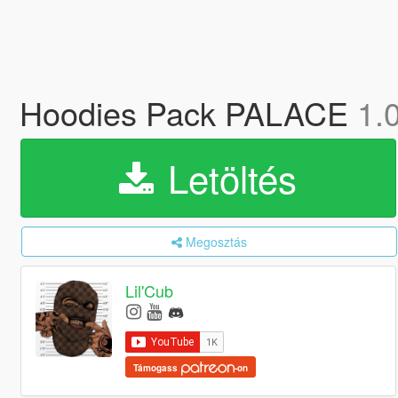
Hoodies Pack PALACE
1.
Letöltés
Megosztás
Lil'Cub
Támogass
-on