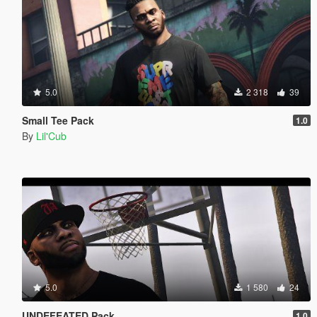
5.0
2 318
39
Small Tee Pack
1.0
By
Lil'Cub
5.0
1 580
24
UNDEFEATED Pack
1.0