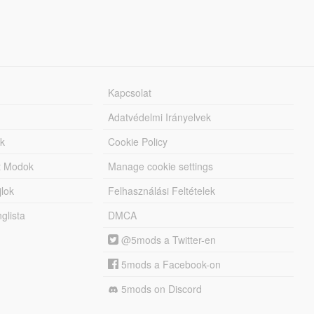
Kapcsolat
Adatvédelmi Irányelvek
k
Cookie Policy
tt Modok
Manage cookie settings
jlok
Felhasználási Feltételek
lista
DMCA
@5mods a Twitter-en
5mods a Facebook-on
5mods on Discord