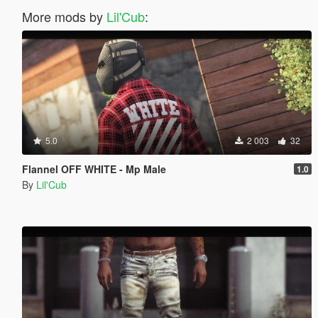
More mods by
Lil'Cub
:
5.0
2 003
32
Flannel OFF WHITE - Mp Male
1.0
By
Lil'Cub