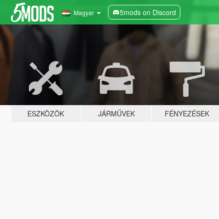
5mods on Discord
Magyar
ESZKÖZÖK
JÁRMŰVEK
FÉNYEZÉSEK