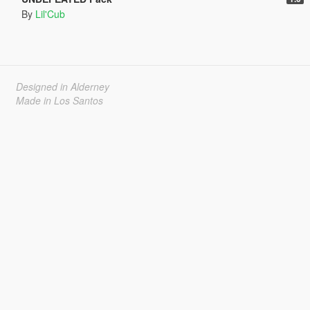
By
Lil'Cub
Designed in Alderney
Made in Los Santos