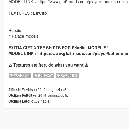
MODEL LINK > https://www.gta5-mods.com/player/hoodies-collect
TEXTURES :
Lil'Cub
____________________________________________________
Hoodie :
4 Palace models
EXTRA GIFT 3 TEE SHIRTS FOR Pr0trikk MODEL !!!
MODEL LINK > https://www.gta5-mods.com/player/better-shirt-
⚠ Textures are free, do what you want ⚠
FRANKLIN
RUHÁZAT
KAPUCNIS
2019. augusztus 5.
Először Feltöltve:
2019. augusztus 5.
Utoljára Feltöltve:
2 napja
Utoljára Letöltött: