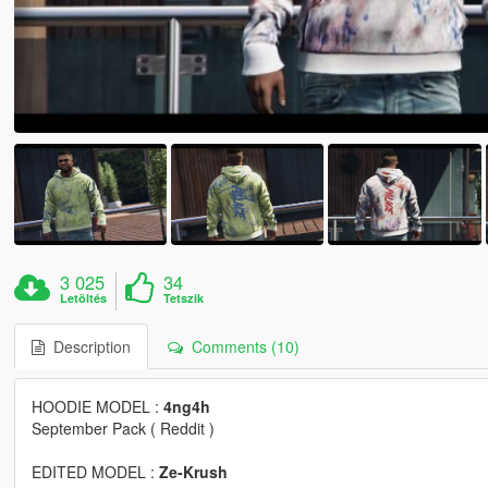
3 025
34
Letöltés
Tetszik
Description
Comments (10)
HOODIE MODEL :
4ng4h
September Pack ( Reddit )
EDITED MODEL :
Ze-Krush