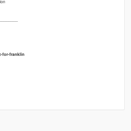
ion
________
for-franklin