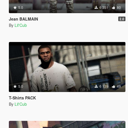
5.0
6 351
80
Jean BALMAIN
2.0
By
Lil'Cub
5.0
6 139
49
T-Shirts PACK
By
Lil'Cub