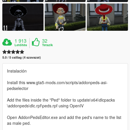
1 913
32
Letöltés
Tetszik
5.0 / 5 csillag (4 szavazat)
Instalación
Install this www.gta5-mods.com/scripts/addonpeds-asi-
pedselector
Add the files inside the "Ped" folder to update\x64\dlcpacks
\addonpeds\dlc.rpf\peds.rpf using OpenIV
Open AddonPedsEditor.exe and add the ped's name to the list
as male ped.