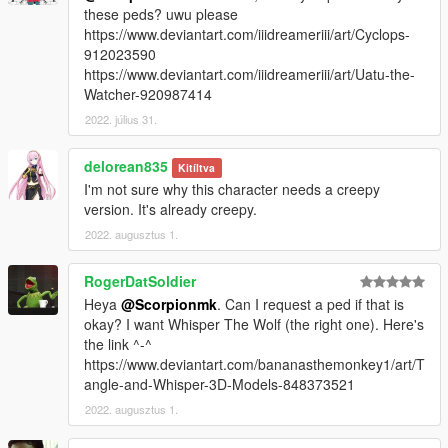
these peds? uwu please
https://www.deviantart.com/iiidreameriii/art/Cyclops-
912023590
https://www.deviantart.com/iiidreameriii/art/Uatu-the-
Watcher-920987414
2022. július 31.
delorean835
Kitíltva
I'm not sure why this character needs a creepy
version. It's already creepy.
2022. augusztus 1.
RogerDatSoldier
Heya
@Scorpionmk
. Can I request a ped if that is
okay? I want Whisper The Wolf (the right one). Here's
the link ^-^
https://www.deviantart.com/bananasthemonkey1/art/T
angle-and-Whisper-3D-Models-848373521
2022. augusztus 1.