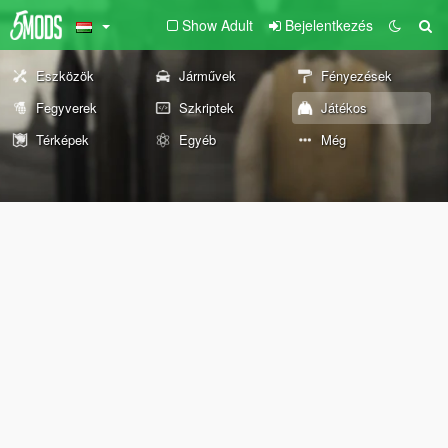
Show Adult
Bejelentkezés
Eszközök
Járművek
Fényezések
Fegyverek
Szkriptek
Játékos
Térképek
Egyéb
Még