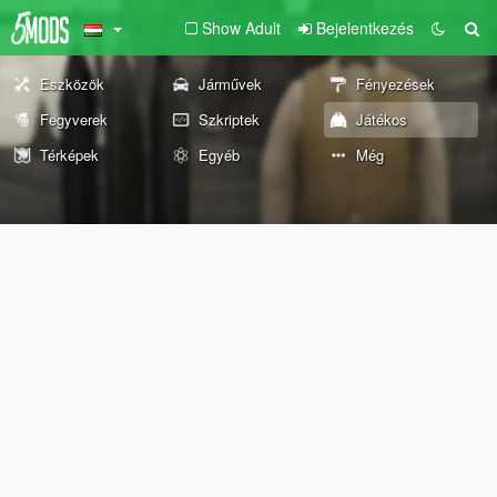
Show Adult
Bejelentkezés
Eszközök
Járművek
Fényezések
Fegyverek
Szkriptek
Játékos
Térképek
Egyéb
Még