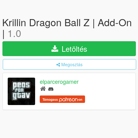
Krillin Dragon Ball Z | Add-On
|
1.0
Letöltés
Megosztás
elparcerogamer
Támogass
-on