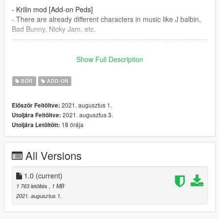
- Krilin mod [Add-on Peds]
- There are already different characters in music like J balbin,
Bad Bunny, Nicky Jam, etc.
--------------------------------------------------------------------------------
---------------
Tools and requirements to use this mod:
Show Full Description
- OpenIV
BŐR
ADD-ON
- Add-Ons-Peds
--------------------------------------------------------------------------------
2021. augusztus 1.
Először Feltöltve:
---------------
2021. augusztus 3.
Utoljára Feltöltve:
Install:
18 órája
Utoljára Letöltött:
-Use this mod to Add-Ons-Peds:
https://www.gta5-mods.com/scripts/addonpeds-asi-pedselector
All Versions
Or Replace any Ped you want just rename the files to whatever
ped you want to replace "example: igbankman"
1.0
(current)
--------------------------------------------------------------------------------
1 763 letöltés
, 1 MB
---------------
2021. augusztus 1.
-SPANISH