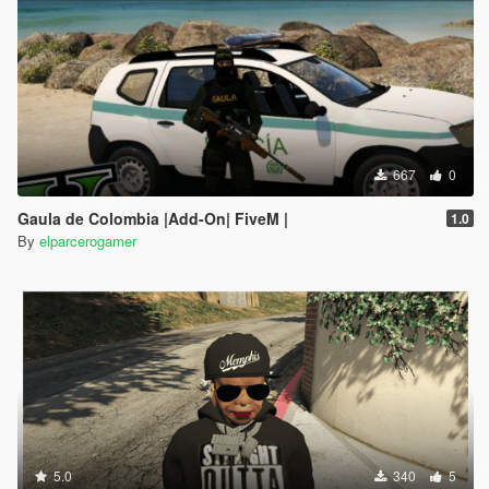
667
0
Gaula de Colombia |Add-On| FiveM |
1.0
By
elparcerogamer
5.0
340
5