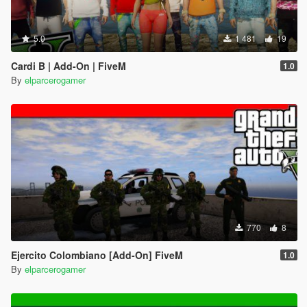
5.0
1 481
19
Cardi B | Add-On | FiveM
1.0
By
elparcerogamer
770
8
Ejercito Colombiano [Add-On] FiveM
1.0
By
elparcerogamer