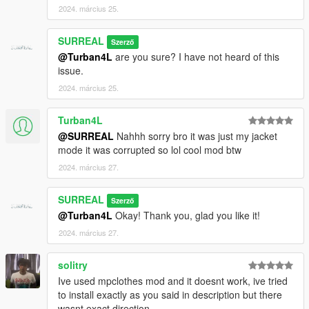
2024. március 25.
SURREAL
Szerző
@Turban4L
are you sure? I have not heard of this
issue.
2024. március 25.
Turban4L
@SURREAL
Nahhh sorry bro it was just my jacket
mode it was corrupted so lol cool mod btw
2024. március 27.
SURREAL
Szerző
@Turban4L
Okay! Thank you, glad you like it!
2024. március 27.
solitry
Ive used mpclothes mod and it doesnt work, ive tried
to install exactly as you said in description but there
wasnt exact direction