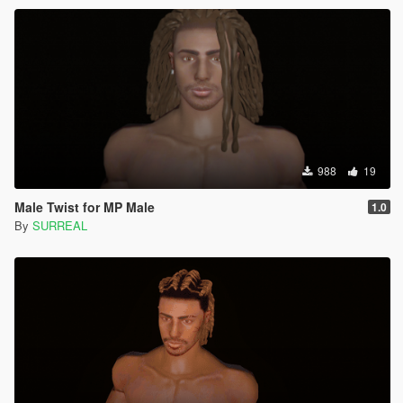
988
19
Male Twist for MP Male
1.0
By
SURREAL