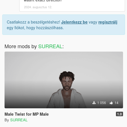
2024. augusztus 12.
Csatlakozz a beszélgetéshez!
Jelentkezz be
vagy
regisztrálj
egy fiókot, hogy hozzászólhass.
More mods by
SURREAL
:
1 056
14
Male Twist for MP Male
1.0
By
SURREAL