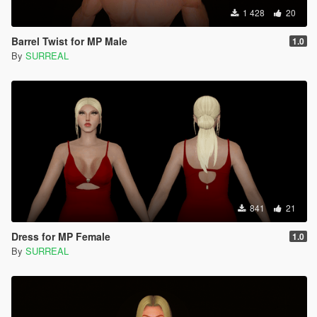
1 428
20
Barrel Twist for MP Male
1.0
By
SURREAL
841
21
Dress for MP Female
1.0
By
SURREAL