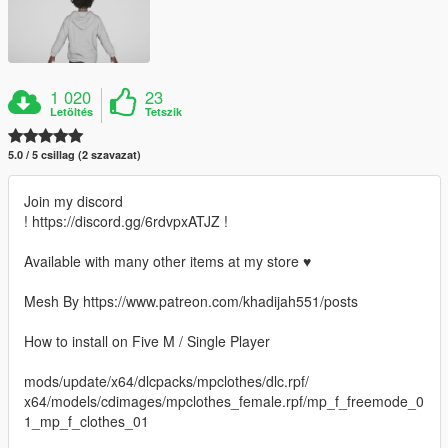
1 020
23
Letöltés
Tetszik
5.0 / 5 csillag (2 szavazat)
Join my discord
! https://discord.gg/6rdvpxATJZ !
Available with many other items at my store ♥
Mesh By https://www.patreon.com/khadijah551/posts
How to install on Five M / Single Player
mods/update/x64/dlcpacks/mpclothes/dlc.rpf/
x64/models/cdimages/mpclothes_female.rpf/mp_f_freemode_0
1_mp_f_clothes_01