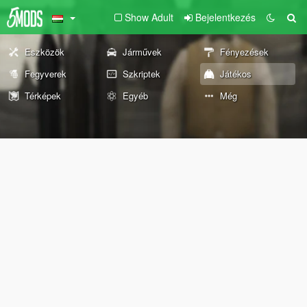
Show Adult
Bejelentkezés
Eszközök
Járművek
Fényezések
Fegyverek
Szkriptek
Játékos
Térképek
Egyéb
Még