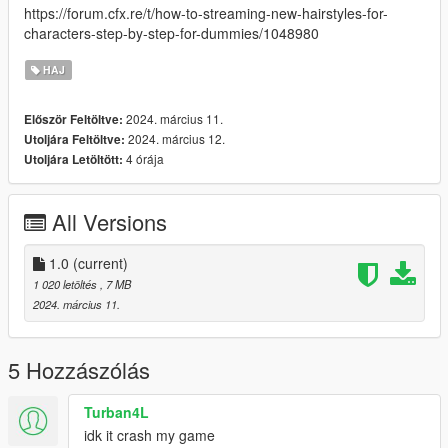
https://forum.cfx.re/t/how-to-streaming-new-hairstyles-for-
characters-step-by-step-for-dummies/1048980
HAJ
2024. március 11.
Először Feltöltve:
2024. március 12.
Utoljára Feltöltve:
4 órája
Utoljára Letöltött:
All Versions
1.0
(current)
1 020 letöltés
, 7 MB
2024. március 11.
5 Hozzászólás
Turban4L
idk it crash my game