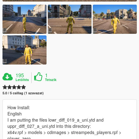
195
1
Letöltés
Tetszik
5.0 / 5 csillag (1 szavazat)
How Install:
English
I am putting the files lowr_diff_019_a_uni.ytd and
uppr_diff_027_a_uni.ytd into this directory:
x64v.rpf > models > cdimages > streampeds_players.rpf >
player_zero.