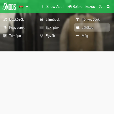
Show Adult
Bejelentkezés
Eszközök
Járművek
Fényezések
Fegyverek
Szkriptek
Játékos
Térképek
Egyéb
Még