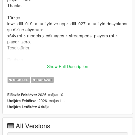
Thanks.
Türkçe
lowr_diff_019_a_uni.ytd ve uppr_diff_027_a_uni.ytd dosyalarını
şu dizine atıyorum:
x64v.rpf > models > cdimages > streampeds_players.rpf >
player_zero.
Teşekkürler.
Deutsch
Ich lege die Dateien lowr_diff_019_a_uni.ytd und
Show Full Description
uppr_diff_027_a_uni.ytd in dieses Verzeichnis:
x64v.rpf > models > cdimages > streampeds_players.rpf >
MICHAEL
RUHÁZAT
player_zero.
Danke.
2026. május 10.
Először Feltöltve:
2026. május 11.
Utoljára Feltöltve:
Français
4 órája
Utoljára Letöltött:
Je place les fichiers lowr_diff_019_a_uni.ytd et
uppr_diff_027_a_uni.ytd dans ce répertoire :
x64v.rpf > models > cdimages > streampeds_players.rpf >
All Versions
player_zero.
Merci.