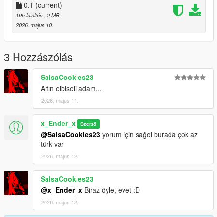
0.1
(current)
-Version-0.1
195 letöltés
, 2 MB
-Only Add A Outfit For Game
2026. május 10.
Future:
Maybe I can Add Telekinesis and a mission for get this cloth
3 Hozzászólás
Thanks For Downloading My Mod :)
SalsaCookies23
Altın elbiseli adam...
2026. május 11.
x_Ender_x
Szerző
@SalsaCookies23
yorum için sağol burada çok az
türk var
2026. május 12.
SalsaCookies23
@x_Ender_x
Biraz öyle, evet :D
2026. május 12.