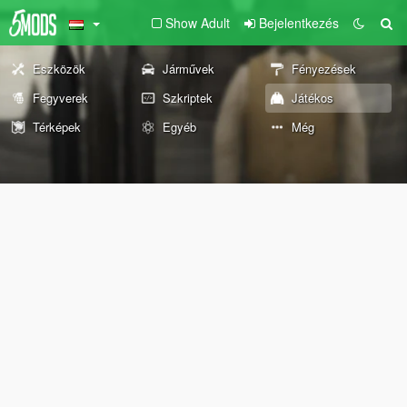
Show Adult
Bejelentkezés
Eszközök
Járművek
Fényezések
Fegyverek
Szkriptek
Játékos
Térképek
Egyéb
Még