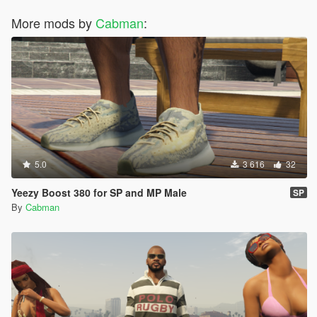
More mods by
Cabman
:
5.0
3 616
32
Yeezy Boost 380 for SP and MP Male
SP
By
Cabman