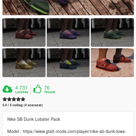
4 731
76
Letöltés
Tetszik
5.0 / 5 csillag (4 szavazat)
Nike SB Dunk Lobster Pack
Model : https://www.gta5-mods.com/player/nike-sb-dunk-lows-