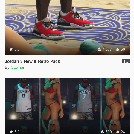
5.0
4 567
59
Jordan 3 New & Retro Pack
1.0
By
Cabman
5.0
699
24