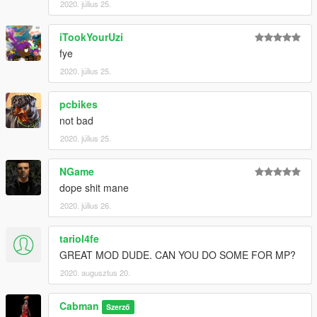
2020. július 25.
iTookYourUzi
fye
2020. július 25.
pcbikes
not bad
2020. július 25.
NGame
dope shit mane
2020. július 26.
tariol4fe
GREAT MOD DUDE. CAN YOU DO SOME FOR MP?
2020. augusztus 20.
Cabman
Szerző