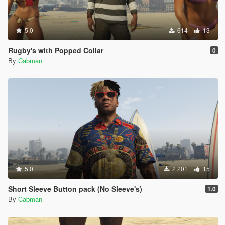
5.0
614
13
Rugby's with Popped Collar
0
By
Cabman
5.0
2 201
15
Short Sleeve Button pack (No Sleeve's)
1.0
By
Cabman