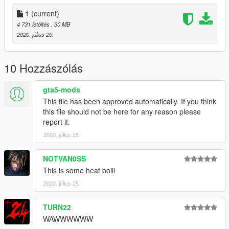
1
(current)
4 731 letöltés
, 30 MB
2020. július 25.
10 Hozzászólás
gta5-mods
This file has been approved automatically. If you think
this file should not be here for any reason please
report it.
2020. július 25.
NOTVAN0SS
This is some heat boiii
2020. július 25.
TURN22
WAWWWWWW