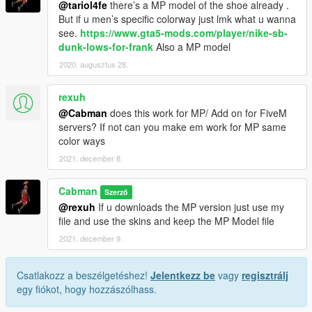
@tariol4fe
there’s a MP model of the shoe already .
But if u men’s specific colorway just lmk what u wanna
see.
https://www.gta5-mods.com/player/nike-sb-
dunk-lows-for-frank
Also a MP model
2020. augusztus 28.
rexuh
@Cabman
does this work for MP/ Add on for FiveM
servers? If not can you make em work for MP same
color ways
2021. december 8.
Cabman
Szerző
@rexuh
If u downloads the MP version just use my
file and use the skins and keep the MP Model file
2021. december 9.
Csatlakozz a beszélgetéshez!
Jelentkezz be
vagy
regisztrálj
egy fiókot, hogy hozzászólhass.