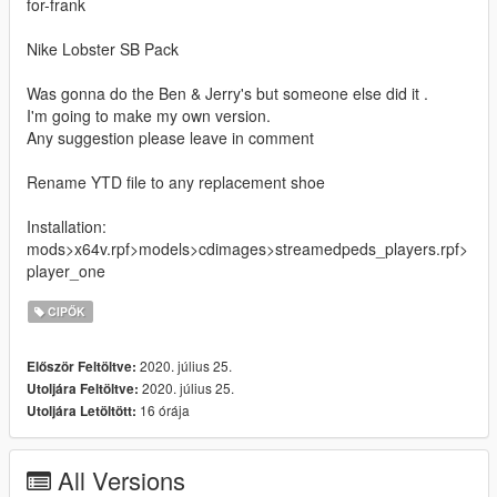
for-frank
Nike Lobster SB Pack
Was gonna do the Ben & Jerry's but someone else did it .
I'm going to make my own version.
Any suggestion please leave in comment
Rename YTD file to any replacement shoe
Installation:
mods>x64v.rpf>models>cdimages>streamedpeds_players.rpf>
player_one
CIPŐK
2020. július 25.
Először Feltöltve:
2020. július 25.
Utoljára Feltöltve:
16 órája
Utoljára Letöltött:
All Versions