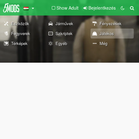
Show Adult
Bejelentkezés
Eszközök
Járművek
Fényezések
Fegyverek
Szkriptek
Játékos
Térképek
Egyéb
Még