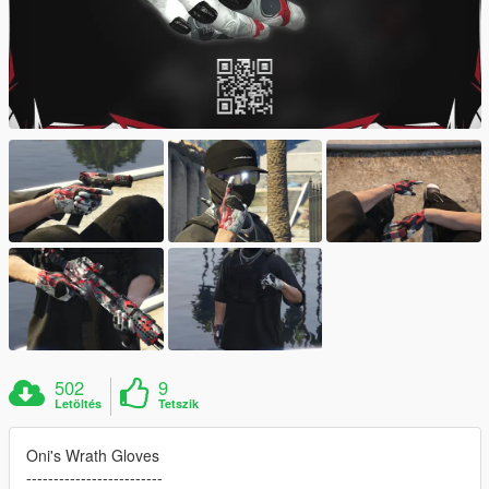
502
9
Letöltés
Tetszik
Oni's Wrath Gloves
-------------------------