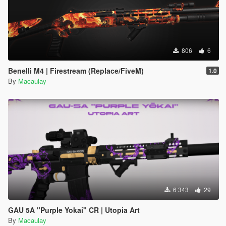
806
6
Benelli M4 | Firestream (Replace/FiveM)
1.0
By
Macaulay
6 343
29
GAU 5A "Purple Yokai" CR | Utopia Art
By
Macaulay