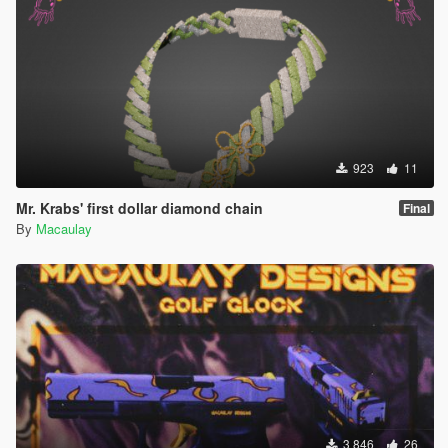
923
11
Mr. Krabs' first dollar diamond chain
Final
By
Macaulay
3 846
26