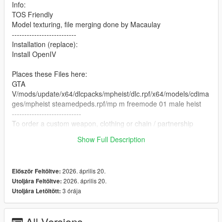
Info:
TOS Friendly
Model texturing, file merging done by Macaulay
--------------------------
Installation (replace):
Install OpenIV
Places these Files here:
GTA
V/mods/update/x64/dlcpacks/mpheist/dlc.rpf/x64/models/cdima
ges/mpheist steamedpeds.rpf/mp m freemode 01 male heist
----------------------------
To order a custom weapon, clothing or chain / partnership
Discord: https://discord.gg/3xDTg2WKED
Show Full Description
Website: https://www.utopiaart.art
2026. április 20.
Először Feltöltve:
2026. április 20.
Utoljára Feltöltve:
3 órája
Utoljára Letöltött:
All Versions