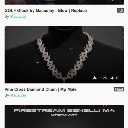
GOLF Glock by Macaulay | Glow | Replace
1.0
By
Macaulay
1 125
19
Vine Cross Diamond Chain | Mp Male
Final
By
Macaulay