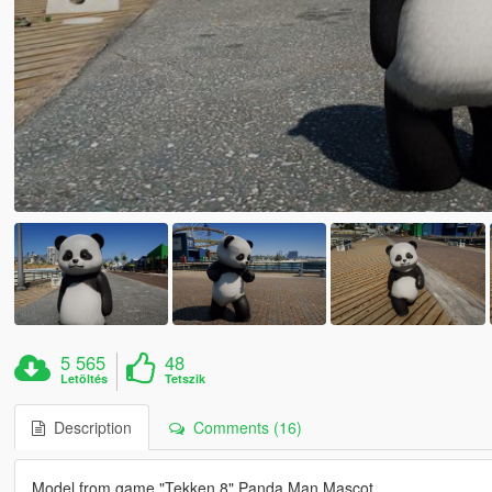
5 565
48
Letöltés
Tetszik
Description
Comments (16)
Model from game "Tekken 8" Panda Man Mascot.