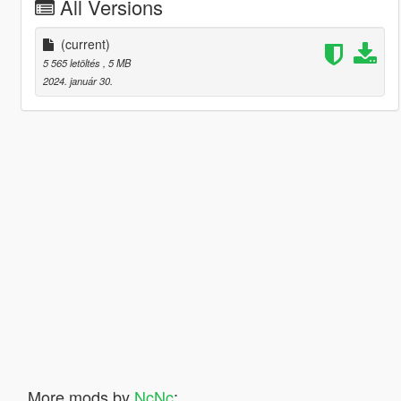
All Versions
(current)
5 565 letöltés
, 5 MB
2024. január 30.
More mods by
NcNc
: