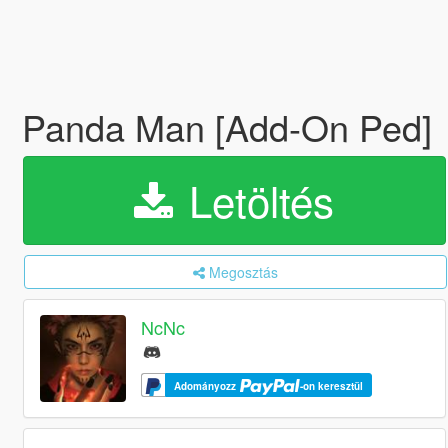
Panda Man [Add-On Ped]
Letöltés
Megosztás
NcNc
Adományozz
-on keresztül