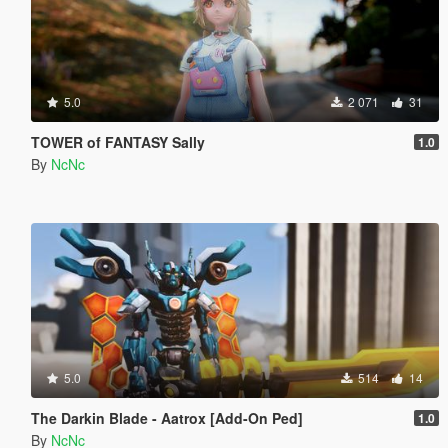
5.0
2 071
31
TOWER of FANTASY Sally
1.0
By
NcNc
5.0
514
14
The Darkin Blade - Aatrox [Add-On Ped]
1.0
By
NcNc