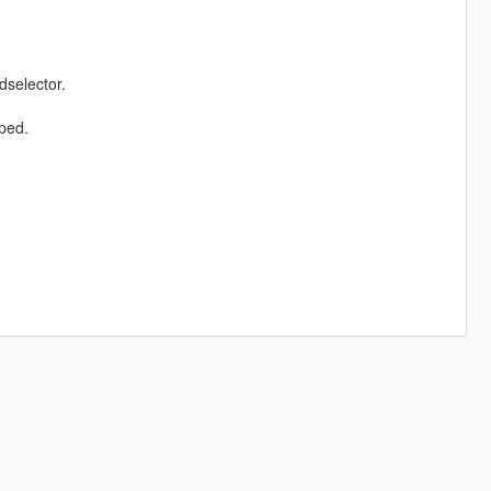
dselector.
ped.