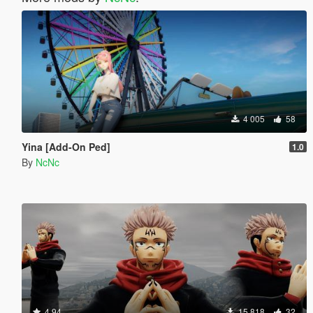
4 005
58
Yina [Add-On Ped]
1.0
By
NcNc
4.94
15 818
32