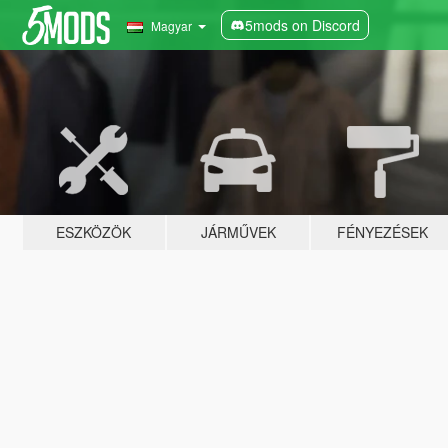
5mods on Discord
Magyar
ESZKÖZÖK
JÁRMŰVEK
FÉNYEZÉSEK