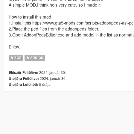
A simple MOD,I think he's very cute, so I made it.
How to install this mod
1.Install this https://www.gta5-mods.com/scripts/addonpeds-asi-pe
2.Place the ped files from the addonpeds folder.
3.Open AddonPedsEditor.exe and add model in the list as normal 
Enjoy.
BŐR
ADD-ON
2024. január 30.
Először Feltöltve:
2024. január 30.
Utoljára Feltöltve:
5 órája
Utoljára Letöltött: