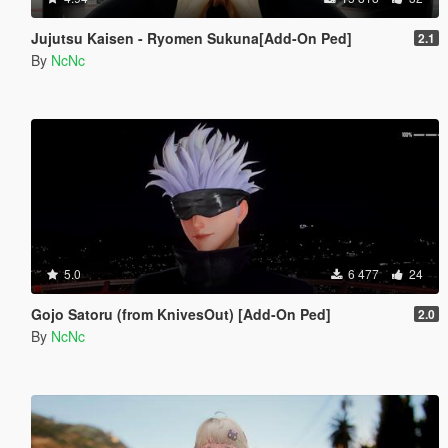
Jujutsu Kaisen - Ryomen Sukuna[Add-On Ped]
2.1
By
NcNc
5.0
6 477
24
Gojo Satoru (from KnivesOut) [Add-On Ped]
2.0
By
NcNc