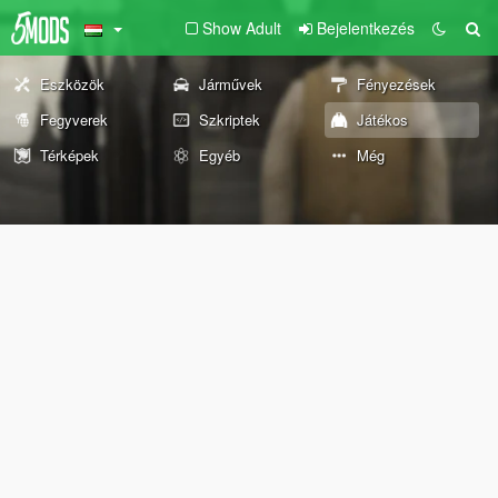
Show Adult
Bejelentkezés
Eszközök
Járművek
Fényezések
Fegyverek
Szkriptek
Játékos
Térképek
Egyéb
Még