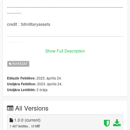
--------------------------------------------------------------------------------
----------
credit : 3dmilitaryassets
--------------------------------------------------------------------------------
----------
Show Full Description
I hope you like this mod
RUHÁZAT
2023. április 24.
Először Feltöltve:
2023. április 24.
Utoljára Feltöltve:
2 órája
Utoljára Letöltött:
All Versions
1.0.0
(current)
1 467 letöltés
, 10 MB