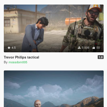
4.5
5 006
50
Trevor Philips tactical
1.0
By
mossdom005