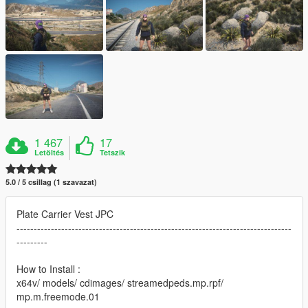
1 467
17
Letöltés
Tetszik
5.0 / 5 csillag (1 szavazat)
Plate Carrier Vest JPC
--------------------------------------------------------------------------------
---------
How to Install :
x64v/ models/ cdimages/ streamedpeds.mp.rpf/
mp.m.freemode.01