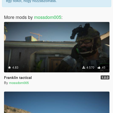
egy fiókot, hogy hozzászólhass.
More mods by
mossdom005
:
4.83
4 570
45
Franklin tactical
1.0.0
By
mossdom005