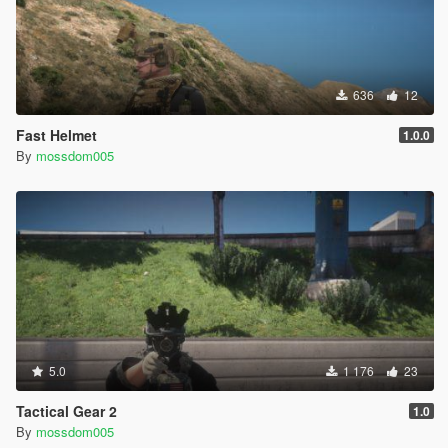
636
12
Fast Helmet
1.0.0
By
mossdom005
5.0
1 176
23
Tactical Gear 2
1.0
By
mossdom005