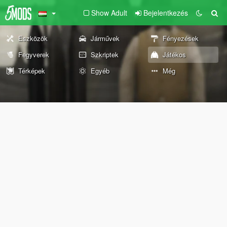
Show Adult
Bejelentkezés
Eszközök
Járművek
Fényezések
Fegyverek
Szkriptek
Játékos
Térképek
Egyéb
Még