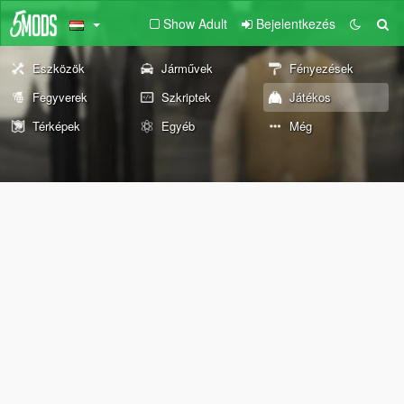
Show Adult
Bejelentkezés
Eszközök
Járművek
Fényezések
Fegyverek
Szkriptek
Játékos
Térképek
Egyéb
Még