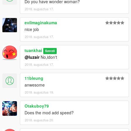
Do you have wonder woman?
2018. augusztus 17.
evilmaginakuma
nice job
2018. augusztus 17.
tuankhai
Szerző
@luzair
No,idon't
2018. augusztus 17.
11bleung
anwesome
2018. augusztus 19.
Otakuboy79
Does the mod add speed?
2018. augusztus 20.