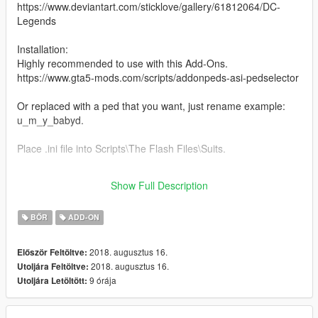
https://www.deviantart.com/sticklove/gallery/61812064/DC-
Legends
Installation:
Highly recommended to use with this Add-Ons.
https://www.gta5-mods.com/scripts/addonpeds-asi-pedselector
Or replaced with a ped that you want, just rename example:
u_m_y_babyd.
Place .ini file into Scripts\The Flash Files\Suits.
Do not reupload the model or the maps without our permission!
Show Full Description
Enjoy and do not forget to comment!
BŐR
ADD-ON
2018. augusztus 16.
Először Feltöltve:
2018. augusztus 16.
Utoljára Feltöltve:
9 órája
Utoljára Letöltött: