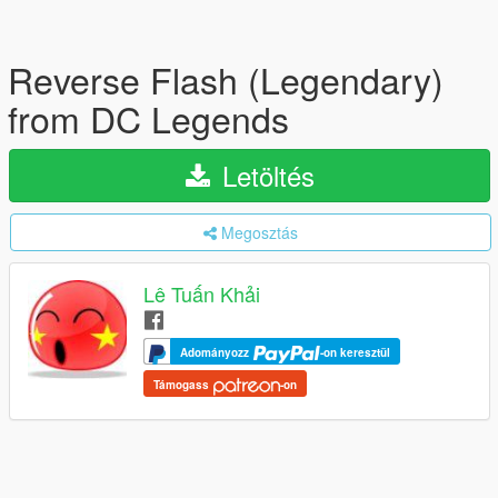
Reverse Flash (Legendary)
from DC Legends
Letöltés
Megosztás
Lê Tuấn Khải
Adományozz
-on keresztül
Támogass
-on