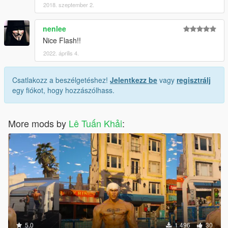
2018. szeptember 2.
nenlee
Nice Flash!!
2022. április 4.
Csatlakozz a beszélgetéshez!
Jelentkezz be
vagy
regisztrálj
egy fiókot, hogy hozzászólhass.
More mods by
Lê Tuấn Khải
:
5.0
1 496
30