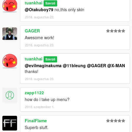
tuankhai
Szerző
@Otakuboy79
no,this only skin
2018. augusztus 22.
GAGER
Awesome work!
2018. augusztus 23.
tuankhai
Szerző
@evilmaginakuma
@11bleung
@GAGER
@X-MAN
thanks!
2018. augusztus 23.
zapp1122
how do i take up menu?
2018. szeptember 1.
FinalFlame
Superb stuff.