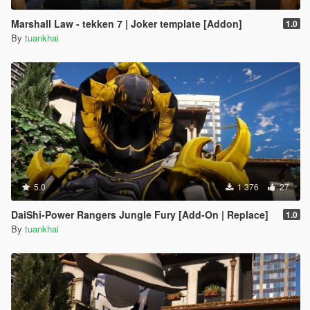
Marshall Law - tekken 7 | Joker template [Addon]
1.0
By
tuankhai
5.0
1 376
27
DaiShi-Power Rangers Jungle Fury [Add-On | Replace]
1.0
By
tuankhai