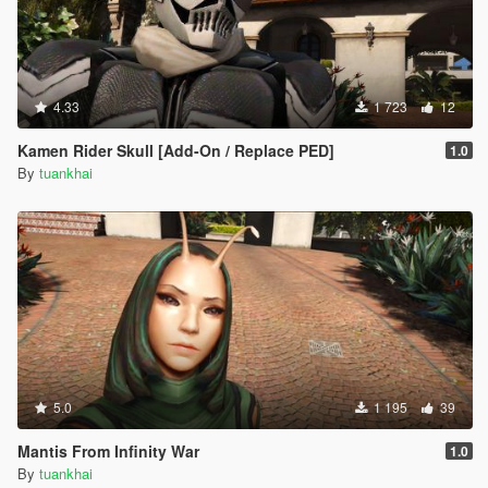
4.33
1 723
12
Kamen Rider Skull [Add-On / Replace PED]
1.0
By
tuankhai
5.0
1 195
39
Mantis From Infinity War
1.0
By
tuankhai