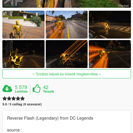
További képek és videók megtekintése
5 579
42
Letöltés
Tetszik
5.0 / 5 csillag (6 szavazat)
Reverse Flash (Legendary) from DC Legends
source :