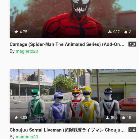
4.75
937
2
Carnage (Spider-Man The Animated Series) (Add-On ped)
1.0
By
magneto20
4.83
869
16
Choujuu Sentai Liveman (超獣戦隊ライブマン Choujuu Sentai Raibuman)
1.4
By
magneto20