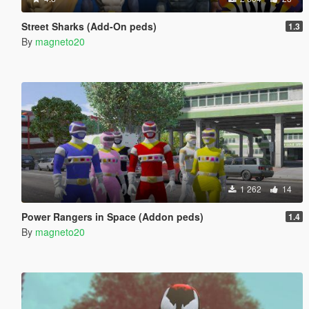
Street Sharks (Add-On peds)
1.3
By
magneto20
1 262
14
Power Rangers in Space (Addon peds)
1.4
By
magneto20