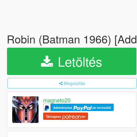
Robin (Batman 1966) [Ad
Letöltés
Megosztás
magneto20
Adományozz
-on keresztül
Támogass
-on