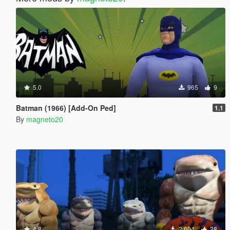
5.0
965
9
Batman (1966) [Add-On Ped]
1.1
By
magneto20
4.8
2 604
28