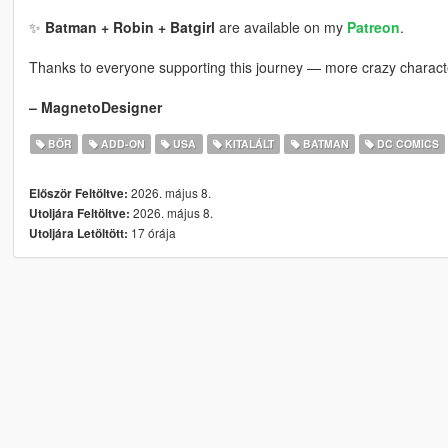
✨
Batman + Robin + Batgirl
are available on my
Patreon
.
Thanks to everyone supporting this journey — more crazy charac
– MagnetoDesigner
BŐR
ADD-ON
USA
KITALÁLT
BATMAN
DC COMICS
2026. május 8.
Először Feltöltve:
2026. május 8.
Utoljára Feltöltve:
17 órája
Utoljára Letöltött: