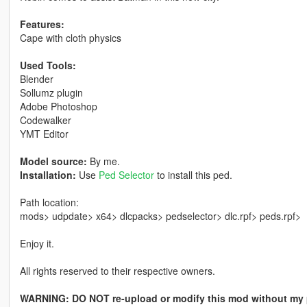
Features:
Cape with cloth physics
Used Tools:
Blender
Sollumz plugin
Adobe Photoshop
Codewalker
YMT Editor
Model source:
By me.
Installation:
Use
Ped Selector
to install this ped.
Path location:
mods> udpdate> x64> dlcpacks> pedselector> dlc.rpf> peds.rpf>
Enjoy it.
All rights reserved to their respective owners.
WARNING: DO NOT re-upload or modify this mod without my 