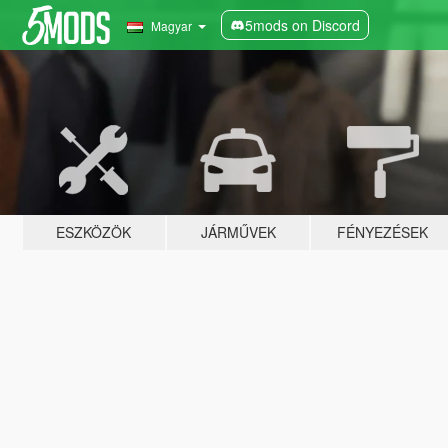
5mods on Discord
Magyar
ESZKÖZÖK
JÁRMŰVEK
FÉNYEZÉSEK