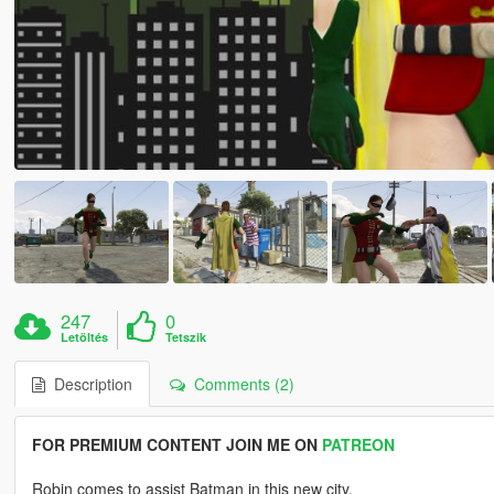
247
0
Letöltés
Tetszik
Description
Comments (2)
FOR PREMIUM CONTENT JOIN ME ON
PATREON
Robin comes to assist Batman in this new city.