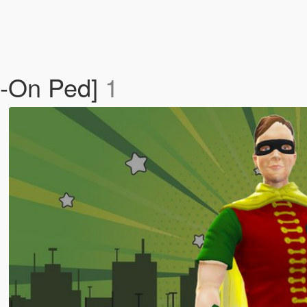
d-On Ped]
1