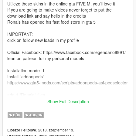
Utileze these skins in the online gta FIVE M, you'll love it
If you are going to make videos never forget to put the
download link and say hello in the credits
Ronals has opened his fast food store in gta 5
IMPORTANT:
click on follow new loads in my profile
Official Facebook: https://www.facebook.com/legendario9991/
lean on patreon for my personal models
installation mode_1
Install "addonpeds"
https://www.gta5-mods.com/scripts/addonpeds-asi-pedselector
add 4 "Ronald" files
Show Full Description
Follow this route: Grand Theft Auto V \ mods \ update \ x64 \
dlcpacks \ addonpeds \ dlc.rpf \ peds.rpf \
BŐR
ADD-ON
or you can also install it
changing the name "Ronald" to "ig_barry"
2018. szeptember 13.
Először Feltöltve:
2018. szeptember 13.