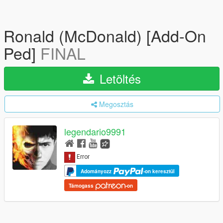
Ronald (McDonald) [Add-On
Ped]
FINAL
Letöltés
Megosztás
legendario9991
Adományozz
-on keresztül
Támogass
-on