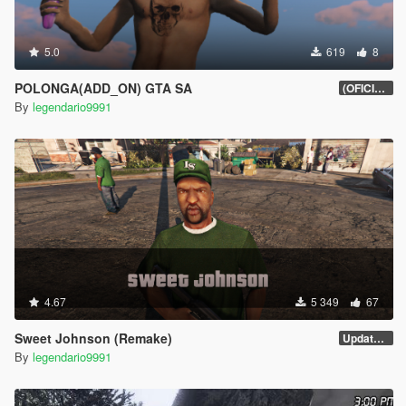
5.0
619
8
POLONGA(ADD_ON) GTA SA
(OFICIAL)
By
legendario9991
4.67
5 349
67
Sweet Johnson (Remake)
Update v3
By
legendario9991