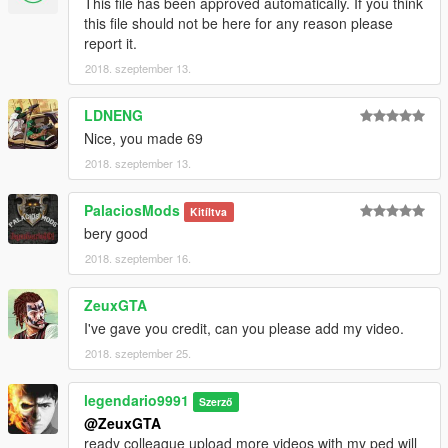
This file has been approved automatically. If you think
this file should not be here for any reason please
report it.
2018. szeptember 13.
LDNENG
Nice, you made 69
2018. szeptember 13.
PalaciosMods
Kitíltva
bery good
2018. szeptember 16.
ZeuxGTA
I've gave you credit, can you please add my video.
2018. szeptember 25.
legendario9991
Szerző
@ZeuxGTA
ready colleague upload more videos with my ped will