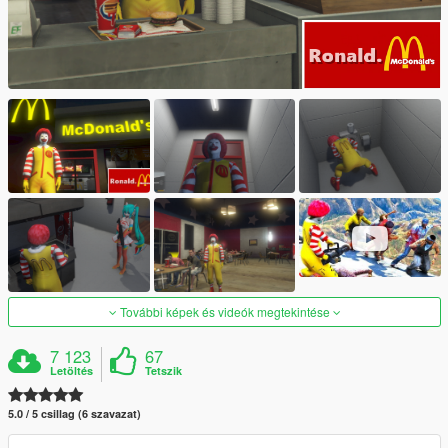
További képek és videók megtekintése
7 123
67
Letöltés
Tetszik
5.0 / 5 csillag (6 szavazat)