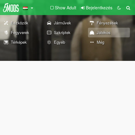
Show Adult
Bejelentkezés
Eszközök
Járművek
Fényezések
Fegyverek
Szkriptek
Játékos
Térképek
Egyéb
Még