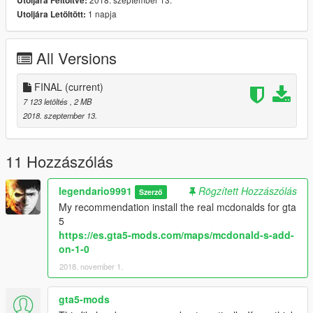
Utoljára Feltöltve:
if you value my conversion work you can donate.
1 napja
Utoljára Letöltött:
I'll be pulling out strange things for gta 5
EXTRAS THE LINK OF THE MODELER THAT RISES
All Versions
CREATURES IN GTA 5 "THE" PalaciosMods "
second channel
https://es.gta5-mods.com/users/PalaciosMods
FINAL
(current)
7 123 letöltés
, 2 MB
2018. szeptember 13.
11 Hozzászólás
legendario9991
Rögzített Hozzászólás
Szerző
My recommendation install the real mcdonalds for gta
5
https://es.gta5-mods.com/maps/mcdonald-s-add-
on-1-0
2018. november 1.
gta5-mods