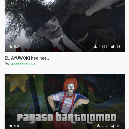
5.0
1 337
13
EL AYUWOKI hee hee..
By
legendario9991
5.0
732
16