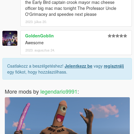
the Early Bird captain crook mayor mac cheese
officer big mac mac tonight The Professor Uncle
O'Grimacey and speedee next please
2023. július 20.
GoldenGoblin
Awesome
2023. augusztus 24.
Csatlakozz a beszélgetéshez!
Jelentkezz be
vagy
regisztrálj
egy fiókot, hogy hozzászólhass.
More mods by
legendario9991
: