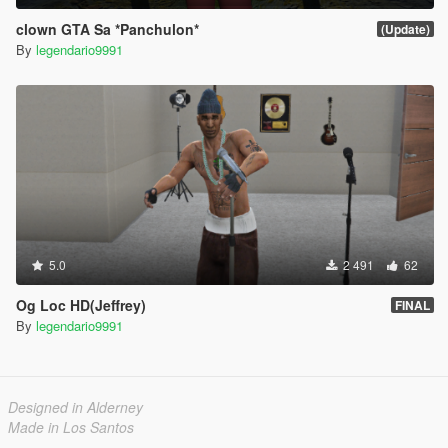
clown GTA Sa *Panchulon*
(Update)
By
legendario9991
5.0
2 491
62
Og Loc HD(Jeffrey)
FINAL
By
legendario9991
Designed in Alderney
Made in Los Santos