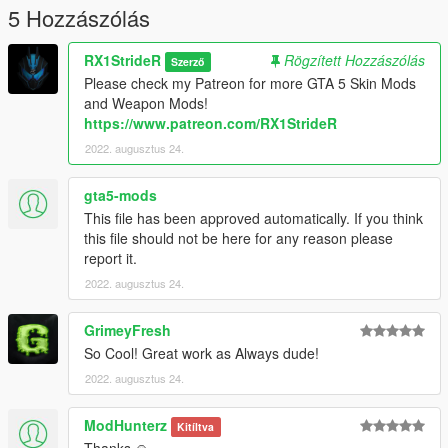
5 Hozzászólás
RX1StrideR
Rögzített Hozzászólás
Szerző
Please check my Patreon for more GTA 5 Skin Mods
and Weapon Mods!
https://www.patreon.com/RX1StrideR
2022. augusztus 24.
gta5-mods
This file has been approved automatically. If you think
this file should not be here for any reason please
report it.
2022. augusztus 24.
GrimeyFresh
So Cool! Great work as Always dude!
2022. augusztus 24.
ModHunterz
Kitíltva
Thanks 🙏