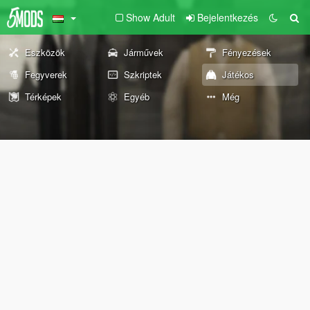
Show Adult
Bejelentkezés
Eszközök
Járművek
Fényezések
Fegyverek
Szkriptek
Játékos
Térképek
Egyéb
Még