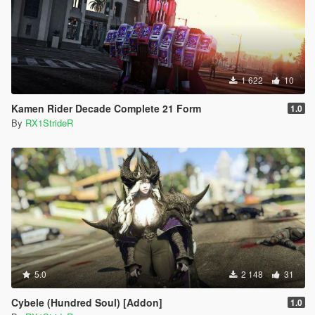
1 622
10
Kamen Rider Decade Complete 21 Form
1.0
By
RX1StrideR
5.0
2 148
31
Cybele (Hundred Soul) [Addon]
1.0