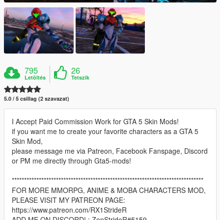
795
26
Letöltés
Tetszik
5.0 / 5 csillag (2 szavazat)
I Accept Paid Commission Work for GTA 5 Skin Mods!
if you want me to create your favorite characters as a GTA 5
Skin Mod,
please message me via Patreon, Facebook Fanspage, Discord
or PM me directly through Gta5-mods!
******************************************************************************
FOR MORE MMORPG, ANIME & MOBA CHARACTERS MOD,
PLEASE VISIT MY PATREON PAGE:
https://www.patreon.com/RX1StrideR
ADD ME ON DISCORD! : ZenStrideR#5159