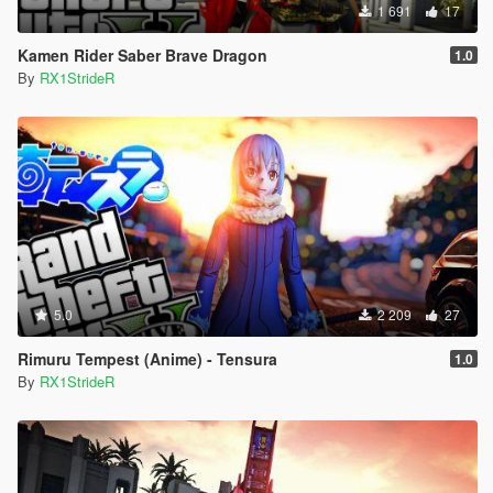
1 691
17
Kamen Rider Saber Brave Dragon
1.0
By
RX1StrideR
5.0
2 209
27
Rimuru Tempest (Anime) - Tensura
1.0
By
RX1StrideR