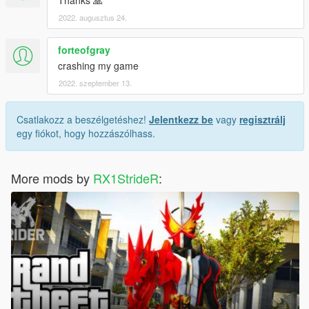
2022. augusztus 24.
forteofgray
crashing my game
2022. szeptember 13.
Csatlakozz a beszélgetéshez!
Jelentkezz be
vagy
regisztrálj
egy fiókot, hogy hozzászólhass.
More mods by
RX1StrideR
: