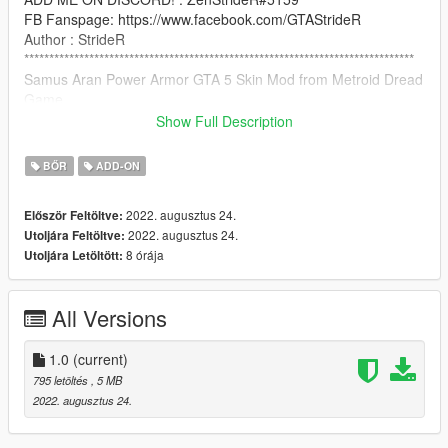
FB Fanspage: https://www.facebook.com/GTAStrideR
Author : StrideR
******************************************************************************
Samus Aran Power Armor GTA 5 Skin Mod from Metroid Dread
Game.
Show Full Description
Credits: ryuaensland for Samus Power Armor 3d Model
BŐR
ADD-ON
How to Install:
2022. augusztus 24.
Először Feltöltve:
use addonpeds script: https://www.gta5-
2022. augusztus 24.
Utoljára Feltöltve:
mods.com/scripts/addonpeds-asi-pedselector
8 órája
Utoljára Letöltött:
NOTICE: PLEASE DO NOT RE-UPLOAD THIS MOD TO ANY
OTHER SITE WITHOUT MY PERMISSION!
All Versions
******************************************************************************
1.0
(current)
795 letöltés
, 5 MB
2022. augusztus 24.