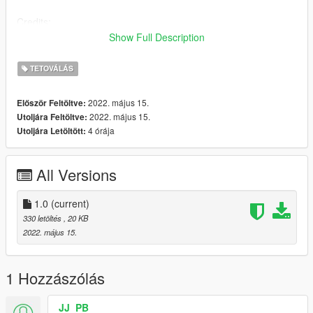
Credits:
All credits go to Rockstar Games.
Show Full Description
_____
I do retextures for fun, I don't want no profit off of it. If you have
TETOVÁLÁS
retexture ideas or requests let me know, if I like the idea too I'll
probably release it.
2022. május 15.
Először Feltöltve:
2022. május 15.
Utoljára Feltöltve:
4 órája
Utoljára Letöltött:
All Versions
1.0
(current)
330 letöltés
, 20 KB
2022. május 15.
1 Hozzászólás
JJ_PB