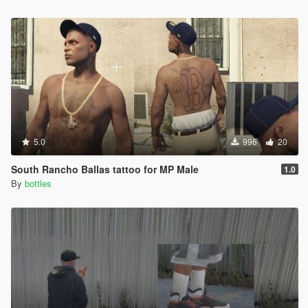
5.0
996
20
South Rancho Ballas tattoo for MP Male
1.0
By
bottles