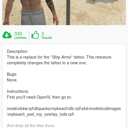
330
3
Letöltés
Tetszik
Description:
This is a replace for the ''Ship Arms'' tattoo. This retexture
completely changes the tattoo to a new one.
Bugs:
None.
Instructions:
First you'll need OpenIV, then go to:
mods\x64w.rpf\dlcpacks\mpbeach\dlc.rpf\x64\models\cdimages
\mpbeach_ped_mp_overlay_txds.rpf\
And drop all the files there.