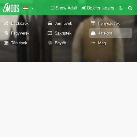
Show Adult
Bejelentkezés
Eszközök
Járművek
Fényezések
Fegyverek
Szkriptek
Játékos
Térképek
Egyéb
Még