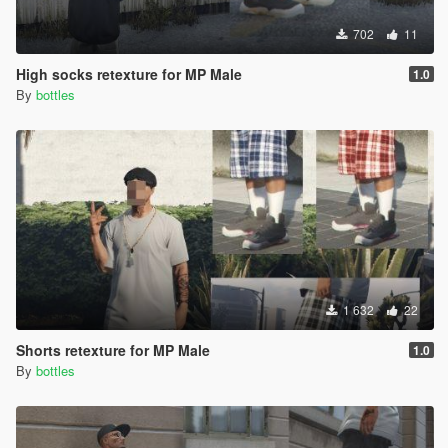
702
11
High socks retexture for MP Male
1.0
By
bottles
1 632
22
Shorts retexture for MP Male
1.0
By
bottles