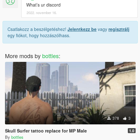
What’s ur discord
2022. november 16.
Csatlakozz a beszélgetéshez!
Jelentkezz be
vagy
regisztrálj
egy fiókot, hogy hozzászólhass.
More mods by
bottles
:
378
3
Skull Surfer tattoo replace for MP Male
1.0
By
bottles