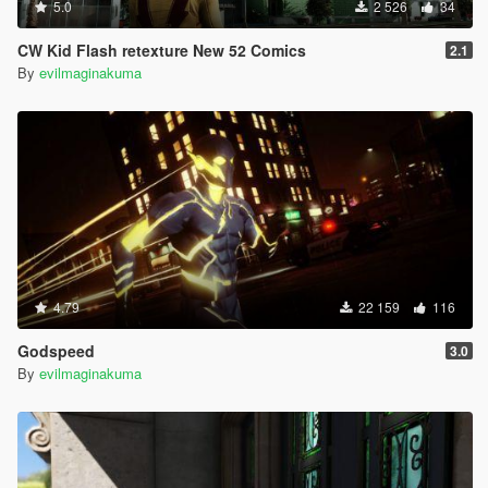
5.0
2 526
34
CW Kid Flash retexture New 52 Comics
2.1
By
evilmaginakuma
4.79
22 159
116
Godspeed
3.0
By
evilmaginakuma