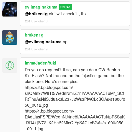
evilmaginakuma
Szerző
@br0ken1g
ok i will check it , thx
2017. október 8.
br0ken1g
@evilmaginakuma
np
2017. október 9.
ImmaJadenYuki
Do you do request? If so, can you do a CW Rebirth
Kid Flash? Not the one on the injustice game, but the
black one. Here's some pics:
https://2.bp.blogspot.com/-
shQMn97W6T0/WednNmrZ7nI/AAAAAAACTuM/_SCf
RtTnuAsNiISJd8ak3L237J2Ws3PfwCLcBGAs/s1600/0
56_0012.jpg
https://4.bp.blogspot.com/-
DAdLiasFSPE/WednNJ4ne8I/AAAAAAACTuI/fpFSSaK
J3D41jfV72_K2HcB2MlcQfYpSACLcBGAs/s1600/056
_0011.jpg