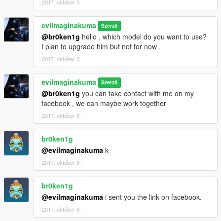
2017. október 3.
evilmaginakuma
Szerző
@br0ken1g
hello , which model do you want to use?
I plan to upgrade him but not for now .
2017. október 3.
evilmaginakuma
Szerző
@br0ken1g
you can take contact with me on my
facebook , we can maybe work together
2017. október 3.
br0ken1g
@evilmaginakuma
k
2017. október 3.
br0ken1g
@evilmaginakuma
i sent you the link on facebook.
2017. október 8.