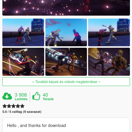
További képek és videók megtekintése
3 908
40
Letöltés
Tetszik
5.0 / 5 csillag (9 szavazat)
Hello , and thanks for download