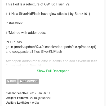
This Ped is a retexture of CW Kid Flash V2
1.1 Now SilverKidFlash have glow effects ( by Barak101)
Installation:
1°Method with addonpeds:
IN OPENIV
go in (mods/update/X64/dlcpack/addonpeds/dlc.rpf/peds.rpf)
and copy/paste all files SilverKidFlash
After,open AddonPedsEditor in admin and add SilverKidFlash
(in normal ped) Rebuild .
Show Full Description
copy/past the .ini file in scripts/The Flash Files/ Suits.
BŐR
DC COMICS
2° Replace method:
2017. január 31.
Először Feltöltve:
IN OPENIV
2018. január 20.
Utoljára Feltöltve:
replace any peds you want , ig_bankman for example (go in
4 órája
Utoljára Letöltött:
mods/x64e/models/cdimages/componentspeds_ig.rpf)