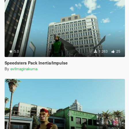
5.0
1 263
25
Speedsters Pack Inertia/Impulse
By
evilmaginakuma