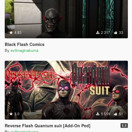
4.83
2 317
33
Black Flash Comics
By
evilmaginakuma
5.0
5 559
51
Reverse Flash Quantum suit [Add-On Ped]
1.1
By
evilmaginakuma