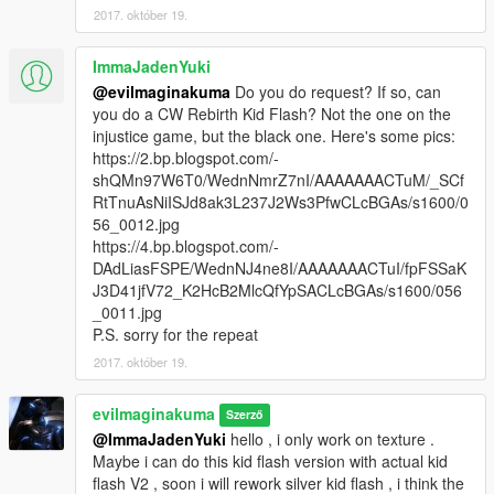
2017. október 19.
ImmaJadenYuki
@evilmaginakuma
Do you do request? If so, can
you do a CW Rebirth Kid Flash? Not the one on the
injustice game, but the black one. Here's some pics:
https://2.bp.blogspot.com/-
shQMn97W6T0/WednNmrZ7nI/AAAAAAACTuM/_SCf
RtTnuAsNiISJd8ak3L237J2Ws3PfwCLcBGAs/s1600/0
56_0012.jpg
https://4.bp.blogspot.com/-
DAdLiasFSPE/WednNJ4ne8I/AAAAAAACTuI/fpFSSaK
J3D41jfV72_K2HcB2MlcQfYpSACLcBGAs/s1600/056
_0011.jpg
P.S. sorry for the repeat
2017. október 19.
evilmaginakuma
Szerző
@ImmaJadenYuki
hello , i only work on texture .
Maybe i can do this kid flash version with actual kid
flash V2 , soon i will rework silver kid flash , i think the