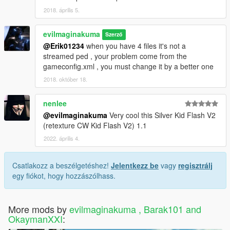
2018. április 5.
evilmaginakuma
Szerző
@Erik01234
when you have 4 files it's not a
streamed ped , your problem come from the
gameconfig.xml , you must change it by a better one
2018. október 18.
nenlee
@evilmaginakuma
Very cool this Silver Kid Flash V2
(retexture CW Kid Flash V2) 1.1
2022. április 4.
Csatlakozz a beszélgetéshez!
Jelentkezz be
vagy
regisztrálj
egy fiókot, hogy hozzászólhass.
More mods by
evilmaginakuma , Barak101 and
OkaymanXXI
: