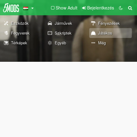
Show Adult
Bejelentkezés
Eszközök
Járművek
Fényezések
Fegyverek
Szkriptek
Játékos
Térképek
Egyéb
Még