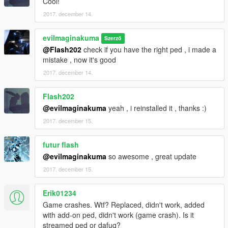
Cool!
2017. december 14.
evilmaginakuma
Szerző
@Flash202
check if you have the right ped , i made a
mistake , now it's good
2017. december 14.
Flash202
@evilmaginakuma
yeah , i reinstalled it , thanks :)
2017. december 15.
futur flash
@evilmaginakuma
so awesome , great update
2017. december 15.
Erik01234
Game crashes. Wtf? Replaced, didn't work, added
with add-on ped, didn't work (game crash). Is it
streamed ped or dafuq?