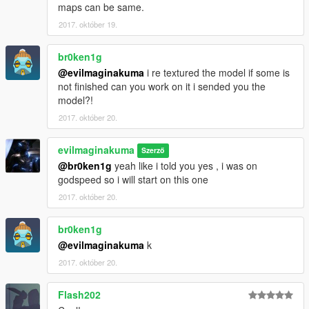
maps can be same.
2017. október 19.
br0ken1g
@evilmaginakuma
i re textured the model if some is
not finished can you work on it i sended you the
model?!
2017. október 20.
evilmaginakuma
Szerző
@br0ken1g
yeah like i told you yes , i was on
godspeed so i will start on this one
2017. október 20.
br0ken1g
@evilmaginakuma
k
2017. október 20.
Flash202