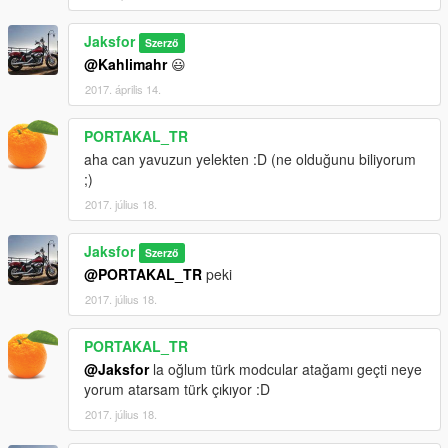
Jaksfor
Szerző
@Kahlimahr
😃
2017. április 14.
PORTAKAL_TR
aha can yavuzun yelekten :D (ne olduğunu biliyorum
;)
2017. július 18.
Jaksfor
Szerző
@PORTAKAL_TR
peki
2017. július 18.
PORTAKAL_TR
@Jaksfor
la oğlum türk modcular atağamı geçti neye
yorum atarsam türk çıkıyor :D
2017. július 18.