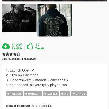
2 205
17
Letöltés
Tetszik
3.88 / 5 csillag (4 szavazat)
1. Launch OpenIV
2. Click on Edit mode
3. Go to x64v.rpf > models > cdimages >
streamedpeds_players.rpf > player_two
TREVOR
RUHÁZAT
DZSEKI
ING
GANGS
2017. április 13.
Először Feltöltve: