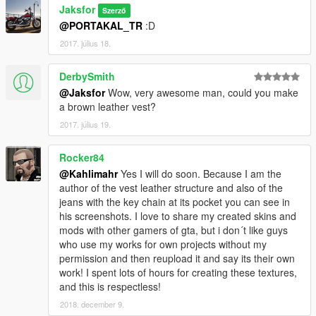
Jaksfor
Szerző
@PORTAKAL_TR
:D
2017. július 18.
DerbySmith
@Jaksfor
Wow, very awesome man, could you make
a brown leather vest?
2017. július 19.
Rocker84
@Kahlimahr
Yes I will do soon. Because I am the
author of the vest leather structure and also of the
jeans with the key chain at its pocket you can see in
his screenshots. I love to share my created skins and
mods with other gamers of gta, but i don´t like guys
who use my works for own projects without my
permission and then reupload it and say its their own
work! I spent lots of hours for creating these textures,
and this is respectless!
2018. december 9.