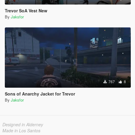
Trevor SoA Vest New
By
Jaksfor
767
8
Sons of Anarchy Jacket for Trevor
By
Jaksfor
Designed in Alderney
Made in Los Santos