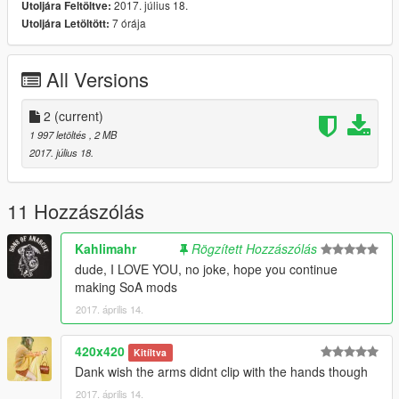
2017. július 18.
Utoljára Feltöltve:
7 órája
Utoljára Letöltött:
All Versions
2
(current)
1 997 letöltés
, 2 MB
2017. július 18.
11 Hozzászólás
Kahlimahr
Rögzített Hozzászólás
dude, I LOVE YOU, no joke, hope you continue
making SoA mods
2017. április 14.
420x420
Kitíltva
Dank wish the arms didnt clip with the hands though
2017. április 14.