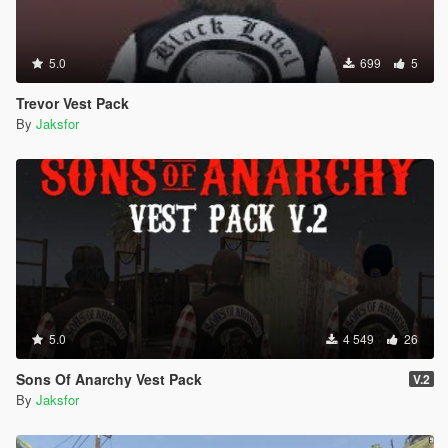
5.0
699
5
Trevor Vest Pack
By
Jaksfor
5.0
4 549
26
Sons Of Anarchy Vest Pack
V.2
By
Jaksfor