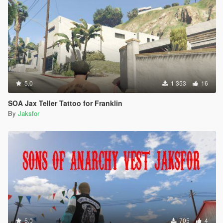
5.0
1 353
16
SOA Jax Teller Tattoo for Franklin
By
Jaksfor
5.0
705
4