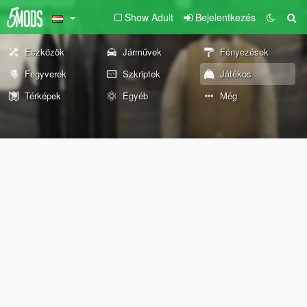
Show Adult
Bejelentkezés
Eszközök
Járművek
Fényezések
Fegyverek
Szkriptek
Játékos
Térképek
Egyéb
Még