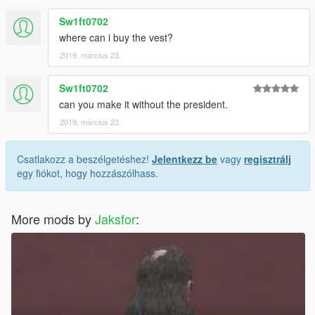
Sw1ft0702
where can i buy the vest?
2019. március 23.
Sw1ft0702
can you make it without the president.
2019. március 23.
Csatlakozz a beszélgetéshez!
Jelentkezz be
vagy
regisztrálj
egy fiókot, hogy hozzászólhass.
More mods by
Jaksfor
: