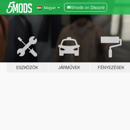
5mods on Discord
Magyar
ESZKÖZÖK
JÁRMŰVEK
FÉNYEZÉSEK