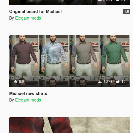
Original beard for Michael
1.0
By
Elegant mods
5.0
4 278
19
Michael new shirts
By
Elegant mods