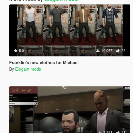
5.0
10 057
23
Franklin's new clothes for Michael
By
Elegant mods
2 251
21