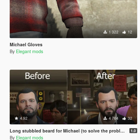
1 322
12
Michael Gloves
By
Elegant mods
4.92
4 764
32
Long stubbled beard for Michael (to solve the problem)
1.0
By
Elegant mods