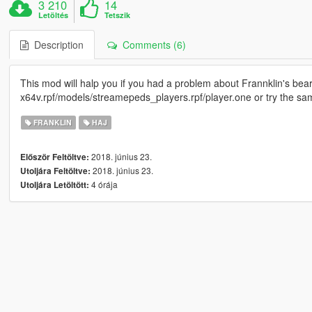
3 210
14
Letöltés
Tetszik
Description
Comments (6)
This mod will halp you if you had a problem about Frannklin's beard.
x64v.rpf/models/streamepeds_players.rpf/player.one or try the sam
FRANKLIN
HAJ
2018. június 23.
Először Feltöltve:
2018. június 23.
Utoljára Feltöltve:
4 órája
Utoljára Letöltött: