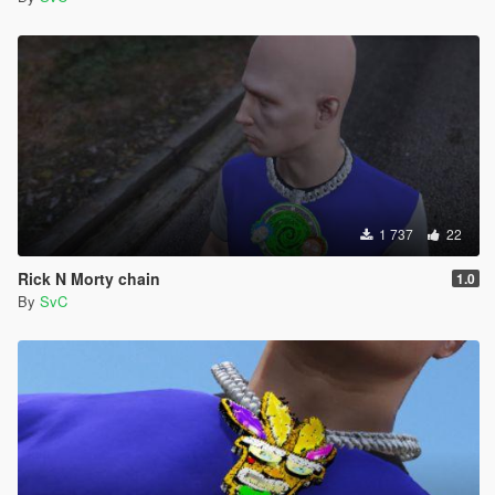
1 737
22
Rick N Morty chain
1.0
By
SvC