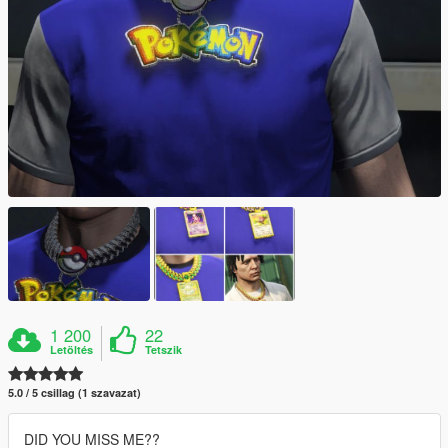
1 200
22
Letöltés
Tetszik
5.0 / 5 csillag (1 szavazat)
DID YOU MISS ME??