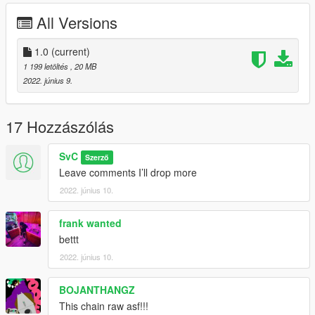
All Versions
1.0
(current)
1 199 letöltés
, 20 MB
2022. június 9.
17 Hozzászólás
SvC
Szerző
Leave comments I’ll drop more
2022. június 10.
frank wanted
bettt
2022. június 10.
BOJANTHANGZ
This chain raw asf!!!