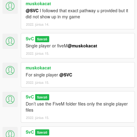
muskokacat
@SVC
I followed that exact pathway u provided but it
did not show up in my game
2022. június 14.
SvC
Szerző
Single player or fiveM
@muskokacat
2022. június 15.
muskokacat
For single player
@SVC
2022. június 15.
SvC
Szerző
Don’t use the FiveM folder files only the single player
files
2022. június 15.
SvC
Szerző