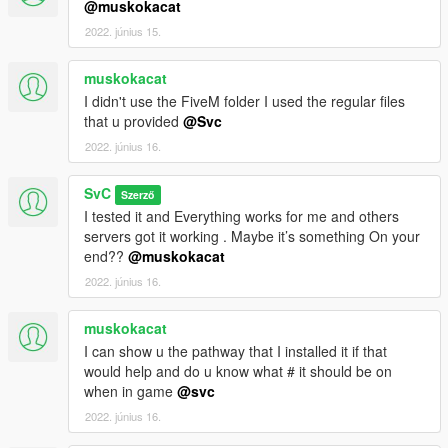
@muskokacat
2022. június 15.
muskokacat
I didn't use the FiveM folder I used the regular files
that u provided
@Svc
2022. június 16.
SvC
Szerző
I tested it and Everything works for me and others
servers got it working . Maybe it’s something On your
end??
@muskokacat
2022. június 16.
muskokacat
I can show u the pathway that I installed it if that
would help and do u know what # it should be on
when in game
@svc
2022. június 16.