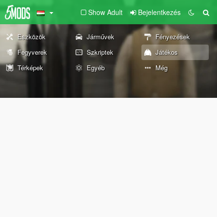
Show Adult
Bejelentkezés
Eszközök
Járművek
Fényezések
Fegyverek
Szkriptek
Játékos
Térképek
Egyéb
Még