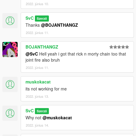
2022. június 10.
SvC
Szerző
Thanks
@BOJANTHANGZ
2022. június 11.
BOJANTHANGZ
@SvC
Hell yeah i got that rick n morty chain too that
joint fire also bruh
2022. június 11.
muskokacat
its not working for me
2022. június 13.
SvC
Szerző
Why not
@muskokacat
2022. június 14.