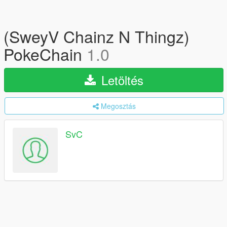
(SweyV Chainz N Thingz)
PokeChain
1.0
Letöltés
Megosztás
SvC