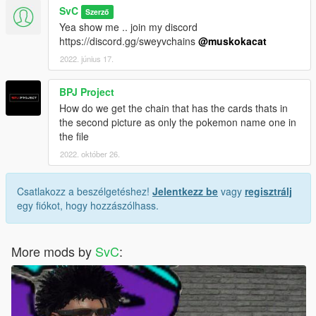
SvC
Szerző
Yea show me .. join my discord
https://discord.gg/sweyvchains
@muskokacat
2022. június 17.
BPJ Project
How do we get the chain that has the cards thats in
the second picture as only the pokemon name one in
the file
2022. október 26.
Csatlakozz a beszélgetéshez!
Jelentkezz be
vagy
regisztrálj
egy fiókot, hogy hozzászólhass.
More mods by
SvC
: