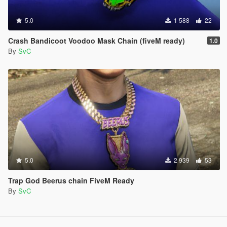
5.0
1 588
22
Crash Bandicoot Voodoo Mask Chain (fiveM ready)
1.0
By
SvC
5.0
2 939
53
Trap God Beerus chain FiveM Ready
By
SvC