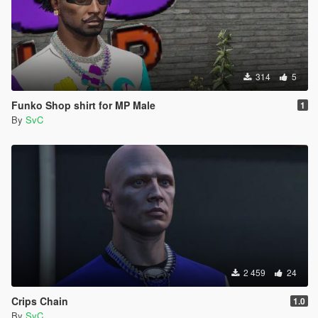
314
5
Funko Shop shirt for MP Male
1
By
SvC
2 459
24
Crips Chain
1.0
By
SvC