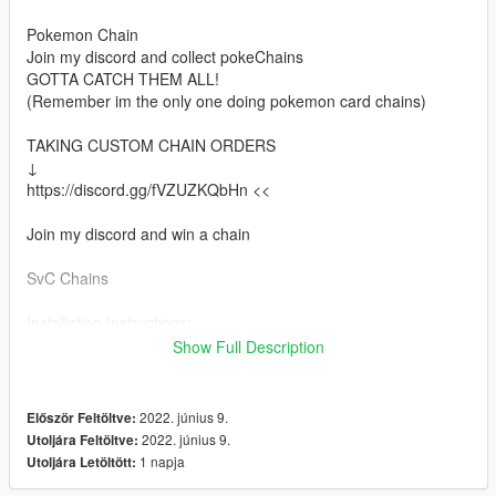
Pokemon Chain
Join my discord and collect pokeChains
GOTTA CATCH THEM ALL!
(Remember im the only one doing pokemon card chains)
TAKING CUSTOM CHAIN ORDERS
↓
https://discord.gg/fVZUZKQbHn <<
Join my discord and win a chain
SvC Chains
Installation Instructions:
Install via OpenIV
Show Full Description
Place files here:
mods > x64v.rpf > models > cdimages > streamedpedsmp.rpf >
2022. június 9.
Először Feltöltve:
mp_m_freemode_01
2022. június 9.
Utoljára Feltöltve:
1 napja
Utoljára Letöltött:
Or in your FiveMe resource folder