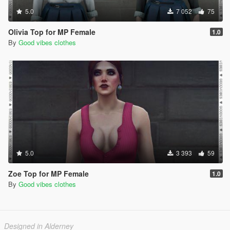
5.0
7 052
75
Olivia Top for MP Female
1.0
By
Good vibes clothes
5.0
3 393
59
Zoe Top for MP Female
1.0
By
Good vibes clothes
Designed in Alderney