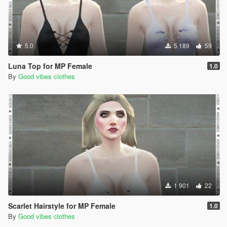
5.0
5 189
59
Luna Top for MP Female
1.0
By
Good vibes clothes
1 901
22
Scarlet Hairstyle for MP Female
1.0
By
Good vibes clothes