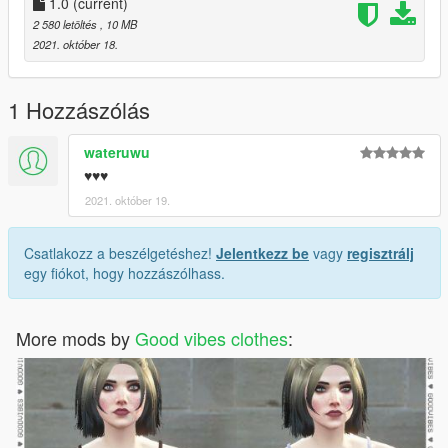
1.0
(current)
2 580 letöltés
, 10 MB
2021. október 18.
1 Hozzászólás
wateruwu
♥♥♥
2021. október 19.
Csatlakozz a beszélgetéshez!
Jelentkezz be
vagy
regisztrálj
egy fiókot, hogy hozzászólhass.
More mods by
Good vibes clothes
: