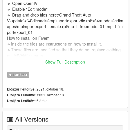
🔹 Open OpenIV
🔹 Enable "Edit mode"
🔹 Drag and drop files here:\Grand Theft Auto
V\update\x64\dlcpacks\mpimportexport\dlc.rpf\x64\models\cdim
ages\mpimportexport_female.rpf\mp_f_freemode_01_mp_f_im
portexport_01
How to install on Fivem
🔹Inside the files are instructions on how to install it.
🔹These files are modified so that they do not replace clothing
on "FIVEM" servers.
_________________________❤
Show Full Description
_________________________
❤I have permission from this Simmer to upload its content.❤
RUHÁZAT
✨CREDITS TS4✨:
Original Post
Web Grafity
Patreon Grafity
2021. október 18.
Először Feltöltve:
Instagram Grafity
2021. október 18.
Utoljára Feltöltve:
6 órája
Utoljára Letöltött:
All Versions