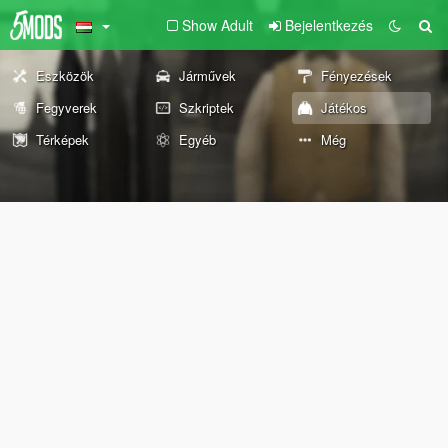
Show Adult
Bejelentkezés
Eszközök
Járművek
Fényezések
Fegyverek
Szkriptek
Játékos
Térképek
Egyéb
Még