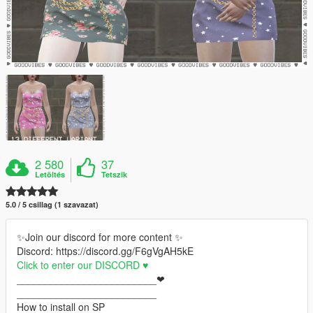
2 580
37
Letöltés
Tetszik
5.0 / 5 csillag (1 szavazat)
✨Join our discord for more content ✨
Discord: https://discord.gg/F6gVgAH5kE
Click to enter our DISCORD ♥
_________________________❤
_________________________
How to install on SP