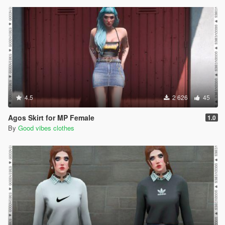
4.5
2 626
45
Agos Skirt for MP Female
1.0
By
Good vibes clothes