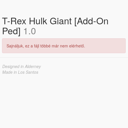
T-Rex Hulk Giant [Add-On
Ped]
1.0
Sajnáljuk, ez a fájl többé már nem elérhető.
Designed in Alderney
Made in Los Santos