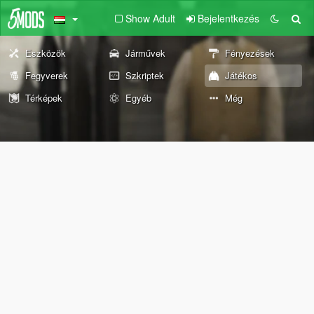
Show Adult
Bejelentkezés
Eszközök
Járművek
Fényezések
Fegyverek
Szkriptek
Játékos
Térképek
Egyéb
Még