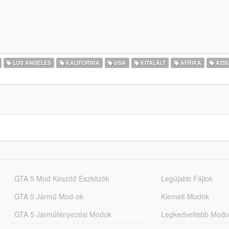
LOS ANGELES
KALIFORNIA
USA
KITALÁLT
AFRIKA
ÁZSI
GTA 5 Mod Készítő Eszközök
Legújabb Fájlok
GTA 5 Jármű Mod-ok
Kiemelt Modok
GTA 5 Járműfényezési Modok
Legkedveltebb Modo