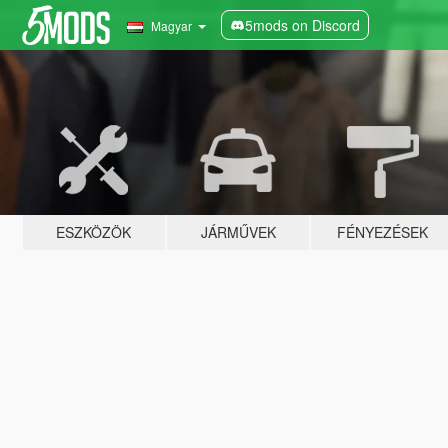
5mods on Discord
Magyar
ESZKÖZÖK
JÁRMŰVEK
FÉNYEZÉSEK