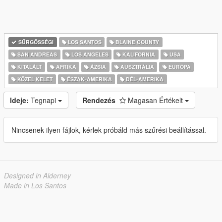
SŰRGŐSSÉGI
LOS SANTOS
BLAINE COUNTY
SAN ANDREAS
LOS ANGELES
KALIFORNIA
USA
KITALÁLT
AFRIKA
ÁZSIA
AUSZTRÁLIA
EURÓPA
KÖZEL KELET
ÉSZAK-AMERIKA
DÉL-AMERIKA
Ideje:
Tegnapi
Rendezés
Magasan Értékelt
Nincsenek ilyen fájlok, kérlek próbáld más szűrési beállítással.
Designed in Alderney
Made in Los Santos