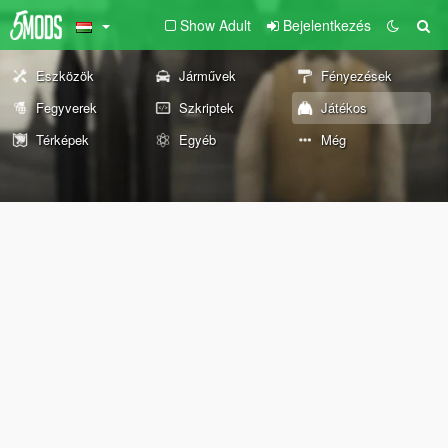
Show Adult
Bejelentkezés
Eszközök
Járművek
Fényezések
Fegyverek
Szkriptek
Játékos
Térképek
Egyéb
Még