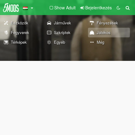
Show Adult
Bejelentkezés
Eszközök
Járművek
Fényezések
Fegyverek
Szkriptek
Játékos
Térképek
Egyéb
Még