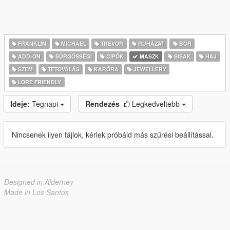
FRANKLIN
MICHAEL
TREVOR
RUHÁZAT
BŐR
ADD-ON
SŰRGŐSSÉGI
CIPŐK
MASZK
SISAK
HAJ
SZEM
TETOVÁLÁS
KARÓRA
JEWELLERY
LORE FRIENDLY
Ideje:
Tegnapi
Rendezés
Legkedveltebb
Nincsenek ilyen fájlok, kérlek próbáld más szűrési beállítással.
Designed in Alderney
Made in Los Santos