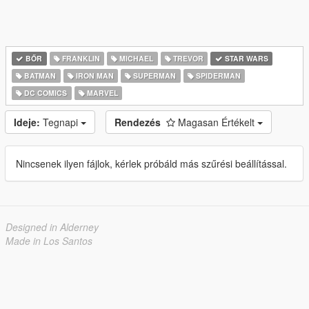
BŐR
FRANKLIN
MICHAEL
TREVOR
STAR WARS
BATMAN
IRON MAN
SUPERMAN
SPIDERMAN
DC COMICS
MARVEL
Ideje:
Tegnapi
Rendezés
Magasan Értékelt
Nincsenek ilyen fájlok, kérlek próbáld más szűrési beállítással.
Designed in Alderney
Made in Los Santos