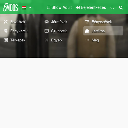
Show Adult
Bejelentkezés
Eszközök
Járművek
Fényezések
Fegyverek
Szkriptek
Játékos
Térképek
Egyéb
Még