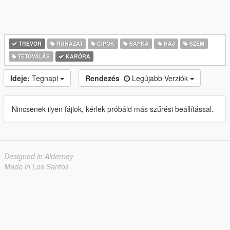
TREVOR
RUHÁZAT
CIPŐK
SAPKA
HAJ
SZEM
TETOVÁLÁS
KARÓRA
Ideje:
Tegnapi
Rendezés
Legújabb Verziók
Nincsenek ilyen fájlok, kérlek próbáld más szűrési beállítással.
Designed in Alderney
Made in Los Santos