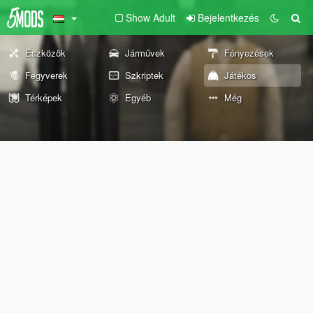
Show Adult
Bejelentkezés
Eszközök
Járművek
Fényezések
Fegyverek
Szkriptek
Játékos
Térképek
Egyéb
Még