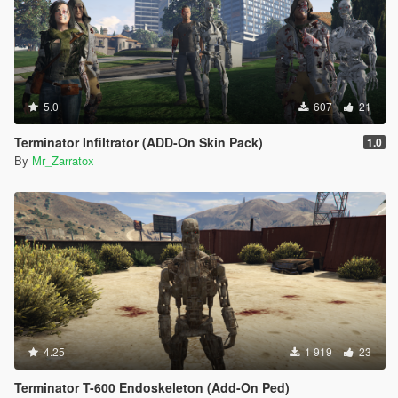
5.0
607
21
Terminator Infiltrator (ADD-On Skin Pack)
1.0
By
Mr_Zarratox
4.25
1 919
23
Terminator T-600 Endoskeleton (Add-On Ped)