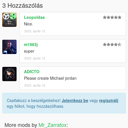
3 Hozzászólás
Leopoldas
Nice.
2023. április 12.
m1983j
super
2023. április 12.
ADICTO
Please create Michael jordan
2023. április 15.
Csatlakozz a beszélgetéshez!
Jelentkezz be
vagy
regisztrálj
egy fiókot, hogy hozzászólhass.
More mods by
Mr_Zarratox
: