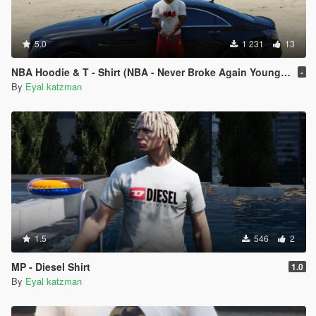
5.0
1 231
13
NBA Hoodie & T - Shirt (NBA - Never Broke Again Youngboy Gang)
-
By
Eyal katzman
1.5
546
2
MP - Diesel Shirt
1.0
By
Eyal katzman