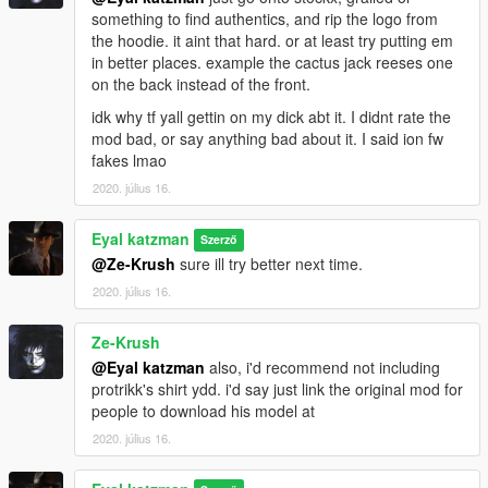
something to find authentics, and rip the logo from
the hoodie. it aint that hard. or at least try putting em
in better places. example the cactus jack reeses one
on the back instead of the front.
idk why tf yall gettin on my dick abt it. I didnt rate the
mod bad, or say anything bad about it. I said ion fw
fakes lmao
2020. július 16.
Eyal katzman
Szerző
@Ze-Krush
sure ill try better next time.
2020. július 16.
Ze-Krush
@Eyal katzman
also, i'd recommend not including
protrikk's shirt ydd. i'd say just link the original mod for
people to download his model at
2020. július 16.