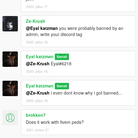
2020. július 17.
Ze-Krush
@Eyal katzman
you were probably banned by an
admin, write your discord tag
2020. július 18.
Eyal katzman
Szerző
@Ze-Krush
Eyal#6218
2020. július 18.
Eyal katzman
Szerző
@Ze-Krush
i even dont know why i got banned...
2020. július 18.
brokken7
Does it work with fivem peds?
2021. június 27.