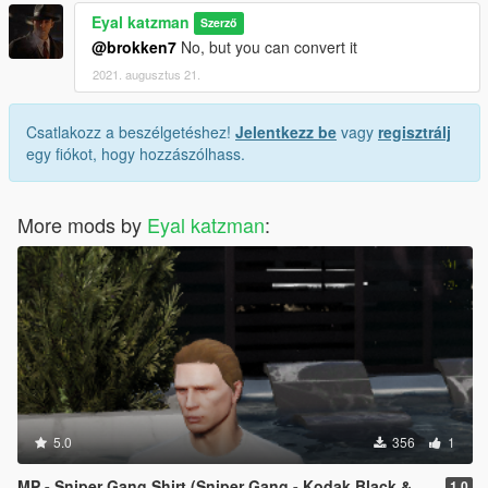
Eyal katzman
Szerző
@brokken7
No, but you can convert it
2021. augusztus 21.
Csatlakozz a beszélgetéshez!
Jelentkezz be
vagy
regisztrálj
egy fiókot, hogy hozzászólhass.
More mods by
Eyal katzman
:
5.0
356
1
MP - Sniper Gang Shirt (Sniper Gang - Kodak Black & Jackboy gang)
1.0