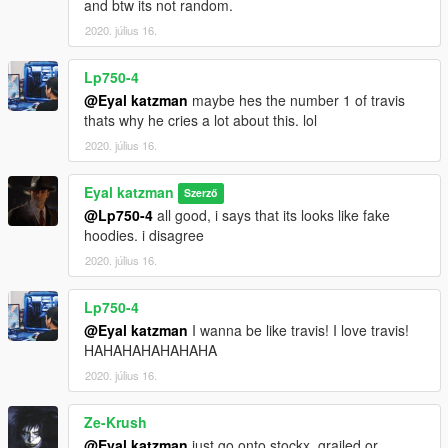
and btw its not random.
2020. július 16.
Lp750-4
@Eyal katzman
maybe hes the number 1 of travis
thats why he cries a lot about this. lol
2020. július 16.
Eyal katzman
Szerző
@Lp750-4
all good, i says that its looks like fake
hoodies. i disagree
2020. július 16.
Lp750-4
@Eyal katzman
I wanna be like travis! I love travis!
HAHAHAHAHAHAHA
2020. július 16.
Ze-Krush
@Eyal katzman
just go onto stockx, grailed or