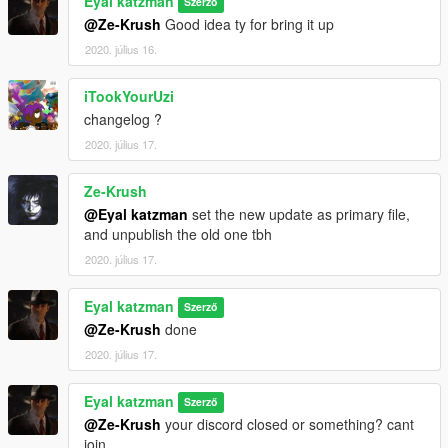
Eyal katzman
Szerző
@Ze-Krush
Good idea ty for bring it up
2020. július 16.
iTookYourUzi
changelog ?
2020. július 17.
Ze-Krush
@Eyal katzman
set the new update as primary file,
and unpublish the old one tbh
2020. július 17.
Eyal katzman
Szerző
@Ze-Krush
done
2020. július 17.
Eyal katzman
Szerző
@Ze-Krush
your discord closed or something? cant
join.