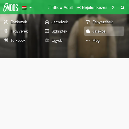
Show Adult
Bejelentkezés
Eszközök
Járművek
Fényezések
Fegyverek
Szkriptek
Játékos
Térképek
Egyéb
Még