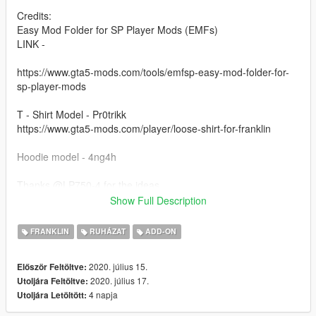
Credits:
Easy Mod Folder for SP Player Mods (EMFs)
LINK -
https://www.gta5-mods.com/tools/emfsp-easy-mod-folder-for-
sp-player-mods
T - Shirt Model - Pr0trikk
https://www.gta5-mods.com/player/loose-shirt-for-franklin
Hoodie model - 4ng4h
Thanks @LP750-4 for the ideas
Show Full Description
Installation
First, you need to install Easy Mod Folder for SP Player Mods
FRANKLIN
RUHÁZAT
ADD-ON
(EMFs) - https://www.gta5-mods.com/tools/emfsp-easy-mod-
folder-for-sp-player-mods
2020. július 15.
Először Feltöltve:
2020. július 17.
Utoljára Feltöltve:
After install ^
4 napja
Utoljára Letöltött:
Now for the SHIRTS go to