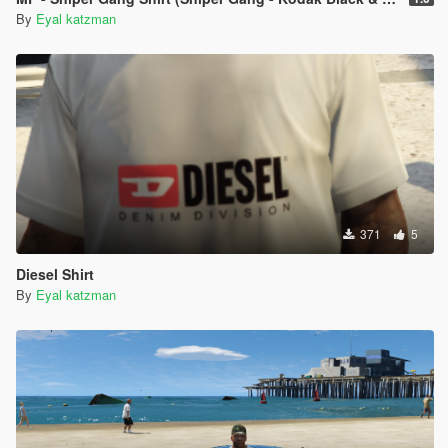
By
Eyal katzman
371
5
Diesel Shirt
By
Eyal katzman