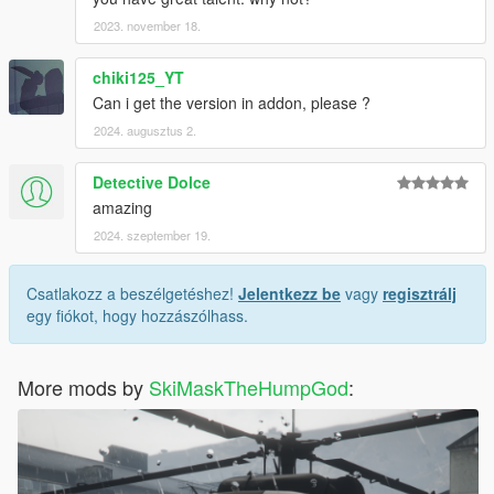
2023. november 18.
chiki125_YT
Can i get the version in addon, please ?
2024. augusztus 2.
Detective Dolce
amazing
2024. szeptember 19.
Csatlakozz a beszélgetéshez!
Jelentkezz be
vagy
regisztrálj
egy fiókot, hogy hozzászólhass.
More mods by
SkiMaskTheHumpGod
: