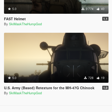
5.0
3 774
40
FAST Helmet
1.1
By
SkiMaskTheHumpGod
5.0
728
19
U.S. Army (Based) Retexture for the MH-47G Chinook
1.0
By
SkiMaskTheHumpGod