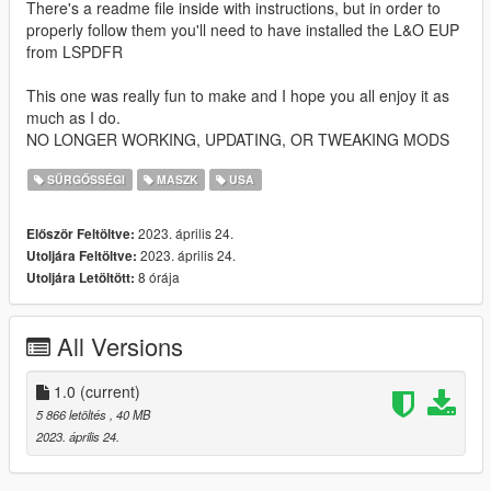
There's a readme file inside with instructions, but in order to
properly follow them you'll need to have installed the L&O EUP
from LSPDFR
This one was really fun to make and I hope you all enjoy it as
much as I do.
NO LONGER WORKING, UPDATING, OR TWEAKING MODS
SŰRGŐSSÉGI
MASZK
USA
2023. április 24.
Először Feltöltve:
2023. április 24.
Utoljára Feltöltve:
8 órája
Utoljára Letöltött:
All Versions
1.0
(current)
5 866 letöltés
, 40 MB
2023. április 24.