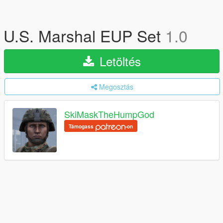
U.S. Marshal EUP Set
1.0
Letöltés
Megosztás
SkiMaskTheHumpGod
Támogass
-on