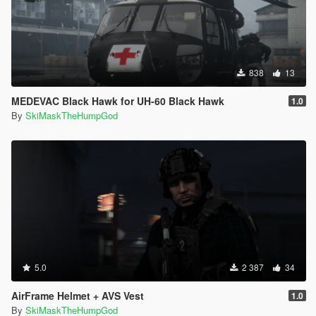
838
13
MEDEVAC Black Hawk for UH-60 Black Hawk
1.0
By
SkiMaskTheHumpGod
5.0
2 387
34
AirFrame Helmet + AVS Vest
1.0
By
SkiMaskTheHumpGod