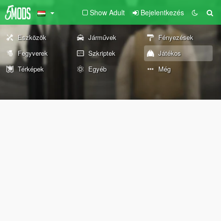
Show Adult
Bejelentkezés
Eszközök
Járművek
Fényezések
Fegyverek
Szkriptek
Játékos
Térképek
Egyéb
Még