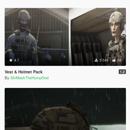
4.7
5 546
56
Vest & Helmet Pack
1.2
By
SkiMaskTheHumpGod