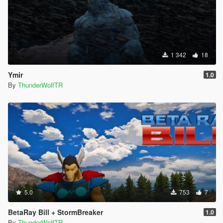
1 342
18
Ymir
1.0
By
ThunderWolfTR
5.0
753
7
BetaRay Bill + StormBreaker
1.0
By
ThunderWolfTR