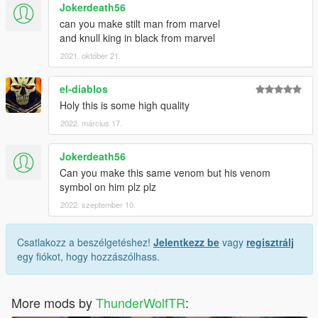
Jokerdeath56
can you make stilt man from marvel
and knull king in black from marvel
2021. október 21.
el-diablos
Holy this is some high quality
2022. március 17.
Jokerdeath56
Can you make this same venom but his venom
symbol on him plz plz
2022. szeptember 10.
Csatlakozz a beszélgetéshez!
Jelentkezz be
vagy
regisztrálj
egy fiókot, hogy hozzászólhass.
More mods by
ThunderWolfTR
: