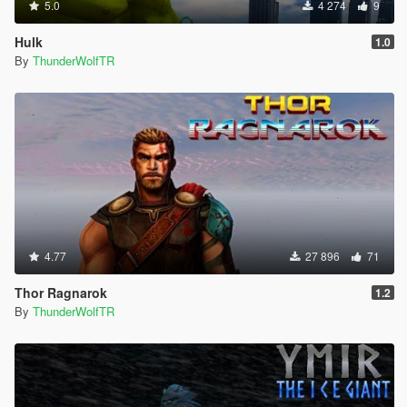
5.0
4 274
9
Hulk
1.0
By
ThunderWolfTR
4.77
27 896
71
Thor Ragnarok
1.2
By
ThunderWolfTR