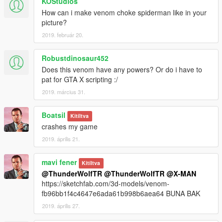
KOStudios
How can i make venom choke spiderman like in your
picture?
2019. február 20.
Robustdinosaur452
Does this venom have any powers? Or do i have to
pat for GTA X scripting :/
2019. március 31.
Boatsil
Kitíltva
crashes my game
2019. április 21.
mavi fener
Kitíltva
@ThunderWolfTR
@ThunderWolfTR
@X-MAN
https://sketchfab.com/3d-models/venom-
fb96bb1f4c4647e6ada61b998b6aea64 BUNA BAK
2019. április 27.