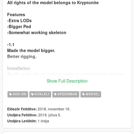
All rights of the model belongs to Kryptonite
Features
-Extra LODs
-Bigger Ped
-Somewhat working skeleton
-1.1
Made the model bigger.
Better rigging.
Installation
You'll need add-on peds in order to use it (or just change
it with a in game model)
Show Full Description
1- Add all the files to the x:\Grand Theft Auto
V\update\x64\dlcpacks\addonpeds\dlc.rpf\peds.rpf
ADD-ON
KITALÁLT
SPIDERMAN
MARVEL
2-Open AddonPeds Editor.exe click peds/new model
2018. november 16.
Először Feltöltve:
name:Venom type:male streamed:false
2019. július 5.
Utoljára Feltöltve:
1 órája
Utoljára Letöltött: