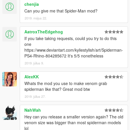
chenjia
Can you give me that Spider-Man mod?
2019. május 22.
AatroxTheEdgehog
If you take taking requests, could you try to do this
one
https://www.deviantart.com/kyliestylish/art/Spiderman-
PS4-Rhino-804285672 It's 5/5 nonetheless
2019. július 9.
AlexKK
Whats the mod you use to make venom grab
spiderman like that? Great mod btw
2019. július 27.
NahWah
Hey can you release a smaller version again? The old
venom size was bigger than most spiderman models
lol