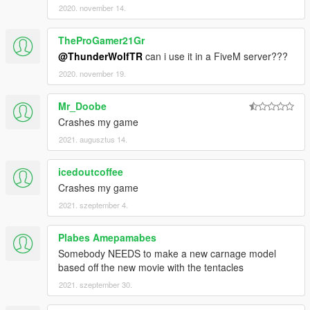
2020. november 14.
TheProGamer21Gr
@ThunderWolfTR
can i use it in a FiveM server???
2020. november 19.
Mr_Doobe
Crashes my game
2021. augusztus 14.
icedoutcoffee
Crashes my game
2021. szeptember 4.
Plabes Amepamabes
Somebody NEEDS to make a new carnage model
based off the new movie with the tentacles
2021. szeptember 30.