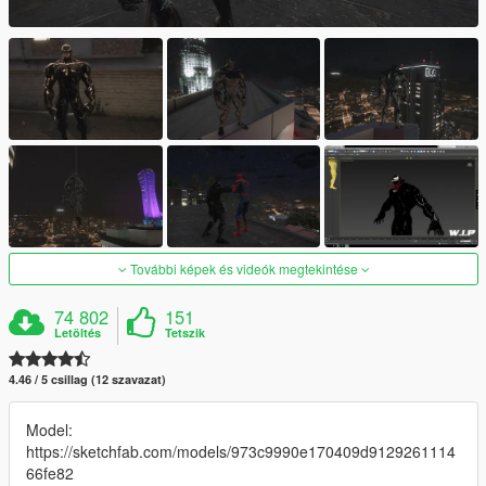
További képek és videók megtekintése
74 802
151
Letöltés
Tetszik
4.46 / 5 csillag (12 szavazat)
Model:
https://sketchfab.com/models/973c9990e170409d9129261114
66fe82