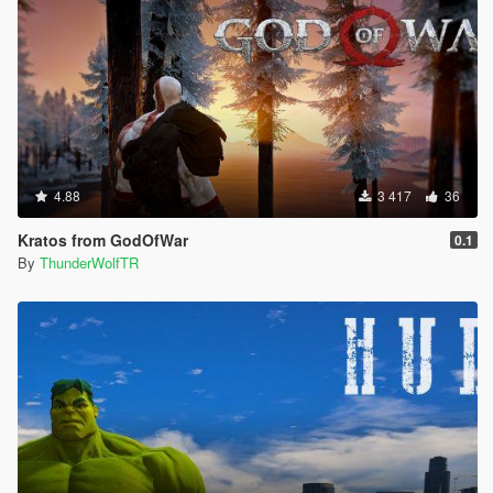
4.88
3 417
36
Kratos from GodOfWar
0.1
By
ThunderWolfTR