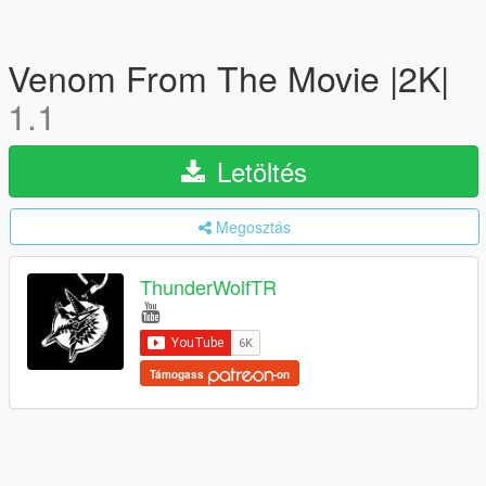
Venom From The Movie |2K|
1.1
Letöltés
Megosztás
ThunderWolfTR
Támogass
-on