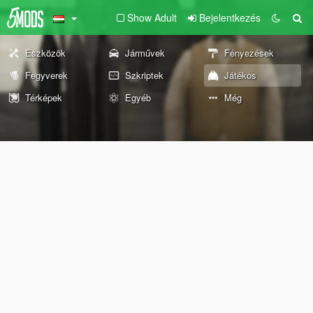
Show Adult
Bejelentkezés
Eszközök
Járművek
Fényezések
Fegyverek
Szkriptek
Játékos
Térképek
Egyéb
Még