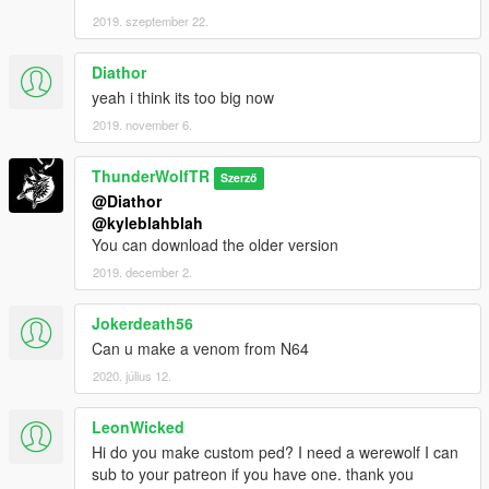
2019. szeptember 22.
Diathor
yeah i think its too big now
2019. november 6.
ThunderWolfTR
Szerző
@Diathor
@kyleblahblah
You can download the older version
2019. december 2.
Jokerdeath56
Can u make a venom from N64
2020. július 12.
LeonWicked
Hi do you make custom ped? I need a werewolf I can
sub to your patreon if you have one. thank you