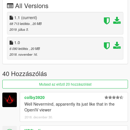
All Versions
1.1
(current)
68 713 letöltés
, 20 MB
2019. július 5.
1.0
6 090 letöltés
, 20 MB
2018. november 16.
40 Hozzászólás
Mutasd az előző 20 hozzászólást
colby3920
Well Nevermind, apparently its just like that in the
OpenIV viewer
2018. december 30.