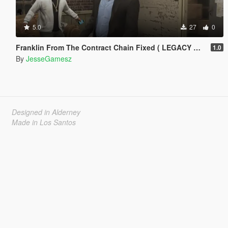
5.0
27
0
Franklin From The Contract Chain Fixed ( LEGACY ONLY )
1.0
By
JesseGamesz
Designed in Alderney
Made in Los Santos