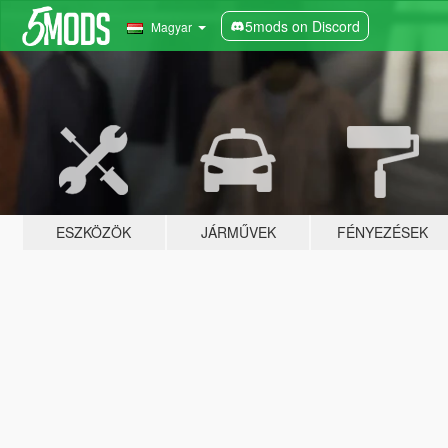
5mods on Discord
Magyar
ESZKÖZÖK
JÁRMŰVEK
FÉNYEZÉSEK