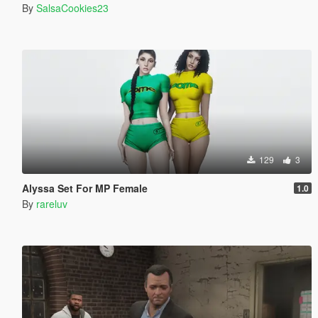
By
SalsaCookies23
129
3
Alyssa Set For MP Female
1.0
By
rareluv