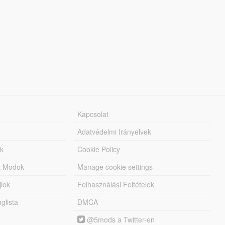
Kapcsolat
Adatvédelmi Irányelvek
k
Cookie Policy
tt Modok
Manage cookie settings
jlok
Felhasználási Feltételek
lista
DMCA
@5mods a Twitter-en