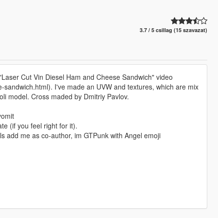
3.7 / 5 csillag (15 szavazat)
"Laser Cut Vin Diesel Ham and Cheese Sandwich" video
-sandwich.html). I've made an UVW and textures, which are mix
oli model. Cross maded by Dmitriy Pavlov.
vomit
if you feel right for it).
pls add me as co-author, im GTPunk with Angel emoji