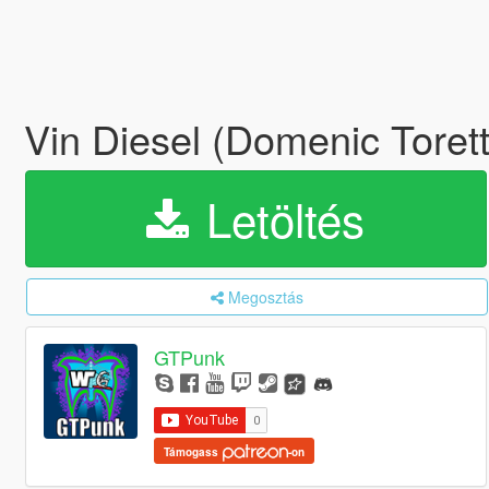
Vin Diesel (Domenic Toret
Letöltés
Megosztás
GTPunk
Támogass
-on