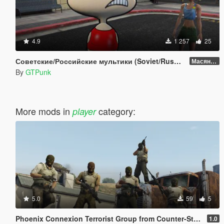
4.9
1 257
25
Советские/Российские мультики (Soviet/Russian cartoons)
Масяня (Masyanya a.k.a. Jolly Gang)
By
GTPunk
More mods in
category:
player
5.0
59
5
Phoenix Connexion Terrorist Group from Counter-Strike: Global Offensive (Shattered Web + Broken Fang skins included)
1.0