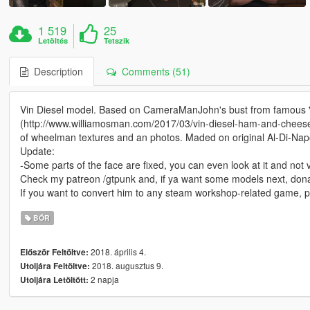
1 519
25
Letöltés
Tetszik
Description
Comments (51)
Vin Diesel model. Based on CameraManJohn's bust from famous 
(http://www.williamosman.com/2017/03/vin-diesel-ham-and-cheese
of wheelman textures and an photos. Maded on original Al-Di-Nap
Update:
-Some parts of the face are fixed, you can even look at it and not 
Check my patreon /gtpunk and, if ya want some models next, donate (
If you want to convert him to any steam workshop-related game, 
BŐR
2018. április 4.
Először Feltöltve:
2018. augusztus 9.
Utoljára Feltöltve:
2 napja
Utoljára Letöltött: