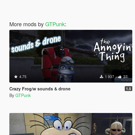
More mods by
GTPunk
:
4.75
1 937
27
Crazy Frog/w sounds & drone
1.5
By
GTPunk