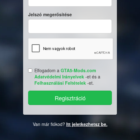
Jelszó megerősítése
Elfogadom a
GTA5-Mods.com
Adatvédelmi Irányelvek
-et és a
Felhasználási Feltételek
-et.
Van már fiókod?
Itt jeletkezhetsz be.