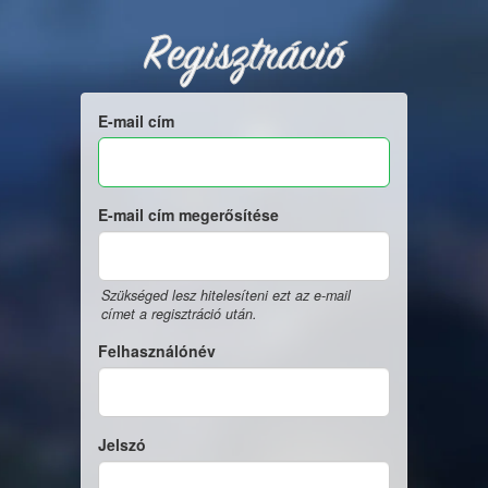
Regisztráció
E-mail cím
E-mail cím megerősítése
Szükséged lesz hitelesíteni ezt az e-mail
címet a regisztráció után.
Felhasználónév
Jelszó