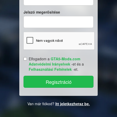
Jelszó megerősítése
Elfogadom a
GTA5-Mods.com
Adatvédelmi Irányelvek
-et és a
Felhasználási Feltételek
-et.
Van már fiókod?
Itt jeletkezhetsz be.