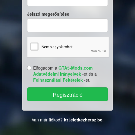
Jelszó megerősítése
Elfogadom a
GTA5-Mods.com
Adatvédelmi Irányelvek
-et és a
Felhasználási Feltételek
-et.
Van már fiókod?
Itt jeletkezhetsz be.