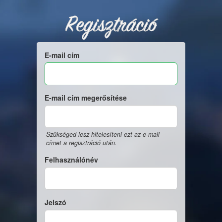
Regisztráció
E-mail cím
E-mail cím megerősítése
Szükséged lesz hitelesíteni ezt az e-mail
címet a regisztráció után.
Felhasználónév
Jelszó