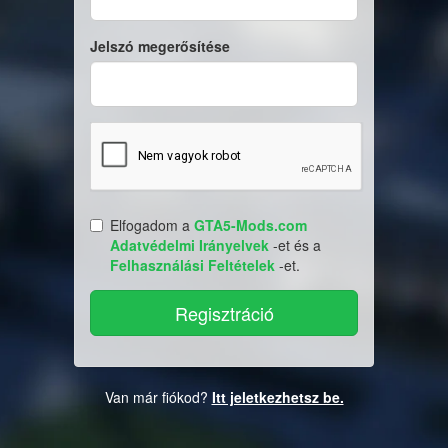
Jelszó megerősítése
Elfogadom a
GTA5-Mods.com
Adatvédelmi Irányelvek
-et és a
Felhasználási Feltételek
-et.
Van már fiókod?
Itt jeletkezhetsz be.