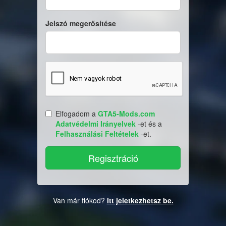
Jelszó megerősítése
Elfogadom a
GTA5-Mods.com
Adatvédelmi Irányelvek
-et és a
Felhasználási Feltételek
-et.
Van már fiókod?
Itt jeletkezhetsz be.