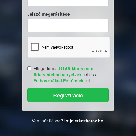
Jelszó megerősítése
Elfogadom a
GTA5-Mods.com
Adatvédelmi Irányelvek
-et és a
Felhasználási Feltételek
-et.
Van már fiókod?
Itt jeletkezhetsz be.